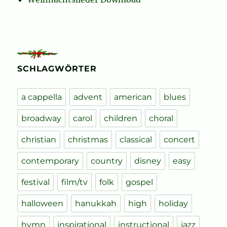
SCHLAGWÖRTER
a cappella
advent
american
blues
broadway
carol
children
choral
christian
christmas
classical
concert
contemporary
country
disney
easy
festival
film/tv
folk
gospel
halloween
hanukkah
high
holiday
hymn
inspirational
instructional
jazz