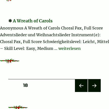
A Wreath of Carols
Anonymous A Wreath of Carols Choral Pax, Full Score
Adventslieder und Weihnachtslieder Instrument(e):
Choral Pax, Full Score Schwierigkeitslevel: Leicht, Mittel
„A Wreath of Carols“
– Skill Level: Easy, Medium …
weiterlesen
Seitennummerierung
SEITE
18
VOR
NÄC
der
HERI
HSTE
GE
SEIT
Beiträge
SEIT
E