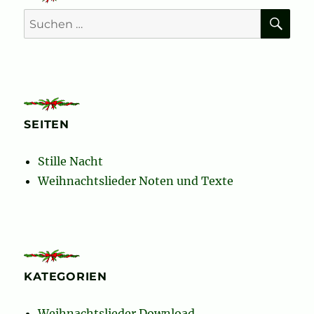
E
SU
Suchen
nach:
SEITEN
Stille Nacht
Weihnachtslieder Noten und Texte
KATEGORIEN
Weihnachtslieder Download