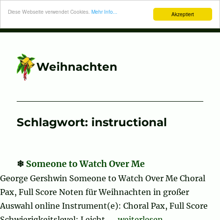
Diese Webseite verwendet Cookies.
Mehr Info...
Akzeptiert
Weihnachten
Schlagwort:
instructional
Someone to Watch Over Me
George Gershwin Someone to Watch Over Me Choral
Pax, Full Score Noten für Weihnachten in großer
Auswahl online Instrument(e): Choral Pax, Full Score
„Someone to Watch Over
Schwierigkeitslevel: Leicht, …
weiterlesen