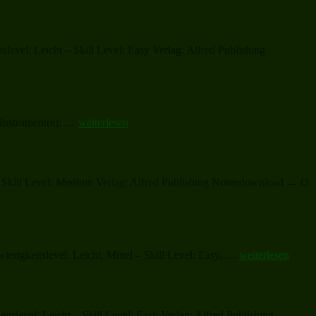
evel: Leicht – Skill Level: Easy Verlag: Alfred Publishing
„Es
 Instrument(e): …
weiterlesen
ist
fur
uns
eine
– Skill Level: Medium Verlag: Alfred Publishing Notendownload → O
Zeit
angekommen,
A
time
has
come
„Mennybol
rigkeitslevel: Leicht, Mittel – Skill Level: Easy, …
weiterlesen
for
az
us“
angyal,
The
angel
„O
slevel: Leicht – Skill Level: Easy Verlag: Alfred Publishing …