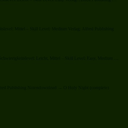
from
Holy
heaven“
Night
level: Mittel – Skill Level: Medium Verlag: Alfred Publishing
„Whi
hwierigkeitslevel: Leicht, Mittel – Skill Level: Easy, Medium …
Shep
Watc
Their
Floc
By
Alfred Publishing Notendownload → O Holy Night (complete)
Nigh