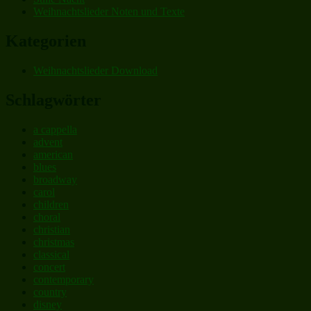
Weihnachtslieder Noten und Texte
Kategorien
Weihnachtslieder Download
Schlagwörter
a cappella
advent
american
blues
broadway
carol
children
choral
christian
christmas
classical
concert
contemporary
country
disney