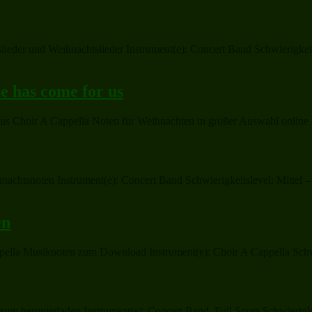
der und Weihnachtslieder Instrument(e): Concert Band Schwierigkeitsl
e has come for us
or us Choir A Cappella Noten für Weihnachten in großer Auswahl online
chtsnoten Instrument(e): Concert Band Schwierigkeitslevel: Mittel 
en
ella Musiknoten zum Download Instrument(e): Choir A Cappella Schwie
 herunterladen Instrument(e): Concert Band, Full Score Schwierigkeit