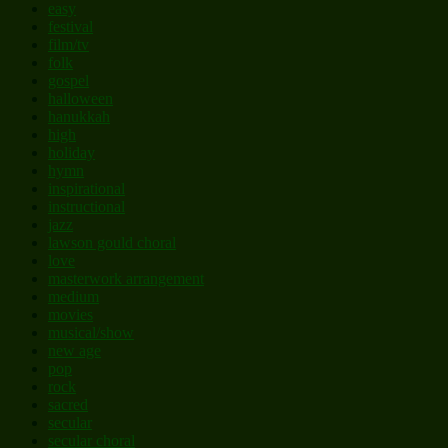
easy
festival
film/tv
folk
gospel
halloween
hanukkah
high
holiday
hymn
inspirational
instructional
jazz
lawson gould choral
love
masterwork arrangement
medium
movies
musical/show
new age
pop
rock
sacred
secular
secular choral