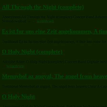
All Through the Night (complete)
Anonymous All Through the Night (complete) Concert Band Adventslie
„All
Notendownload → …
weiterlesen
Through
the
Es ist fur uns eine Zeit angekommen, A tim
Night
(complete)“
Traditional Es ist fur uns eine Zeit angekommen, A time has come f
O Holy Night (complete)
Adolphe Adam O Holy Night (complete) Concert Band Digitale Weihna
„O
…
weiterlesen
Holy
Night
Mennybol az angyal, The angel from heav
(complete)“
Traditional Mennybol az angyal, The angel from heaven Choir A Capp
O Holy Night
Anonymous O Holy Night Concert Band, Full Score Weihnachtslied zum