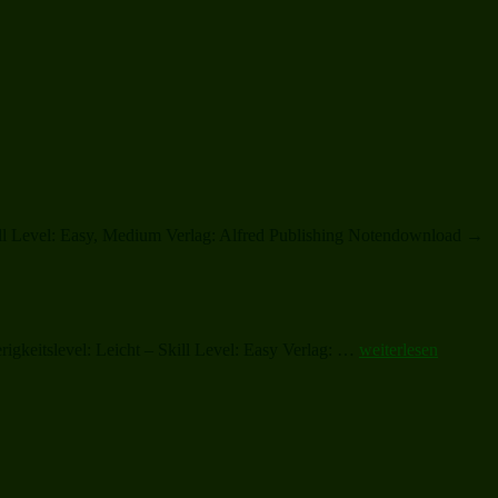
Skill Level: Easy, Medium Verlag: Alfred Publishing Notendownload →
„All
gkeitslevel: Leicht – Skill Level: Easy Verlag: …
weiterlesen
Through
the
Night“