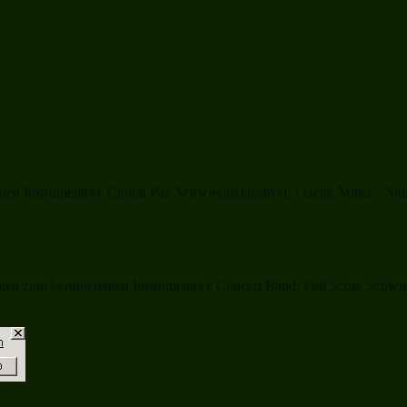
ten Instrument(e): Choral Pax Schwierigkeitslevel: Leicht, Mittel – 
n zum herunterladen Instrument(e): Concert Band, Full Score Schwieri