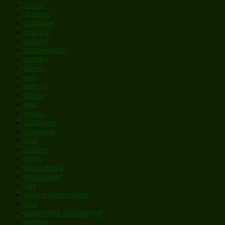
choral
christian
christmas
classical
concert
contemporary
country
disney
easy
festival
film/tv
folk
gospel
halloween
hanukkah
high
holiday
hymn
inspirational
instructional
jazz
lawson gould choral
love
masterwork arrangement
medium