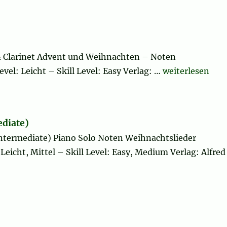
& Clarinet Advent und Weihnachten – Noten
„Christmas Shee
vel: Leicht – Skill Level: Easy Verlag: …
weiterlesen
ediate)
intermediate) Piano Solo Noten Weihnachtslieder
Leicht, Mittel – Skill Level: Easy, Medium Verlag: Alfred
mas List, (easy/intermediate)“