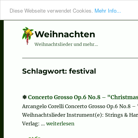
Diese Webseite verwendet Cookies.
Mehr Info...
Weihnachten
Weihnachtslieder und mehr…
Schlagwort:
festival
Concerto Grosso Op.6 No.8 – "Christmas
Arcangelo Corelli Concerto Grosso Op.6 No.8 –
Weihnachtslieder Instrument(e): Strings & Harp
„Concerto Grosso Op.6 No.8 – "Chris
Verlag: …
weiterlesen