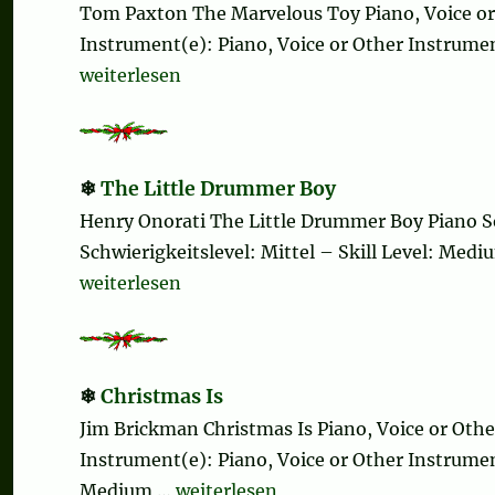
Tom Paxton The Marvelous Toy Piano, Voice o
Instrument(e): Piano, Voice or Other Instrument
„The Marvelous Toy“
weiterlesen
The Little Drummer Boy
Henry Onorati The Little Drummer Boy Piano S
Schwierigkeitslevel: Mittel – Skill Level: Me
„The Little Drummer Boy“
weiterlesen
Christmas Is
Jim Brickman Christmas Is Piano, Voice or Ot
Instrument(e): Piano, Voice or Other Instrument
„Christmas Is“
Medium …
weiterlesen