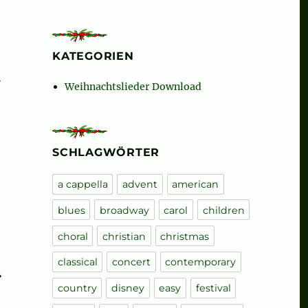
KATEGORIEN
…
Weihnachtslieder Download
SCHLAGWÖRTER
a cappella
advent
american
blues
broadway
carol
children
choral
christian
christmas
classical
concert
contemporary
→
country
disney
easy
festival