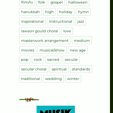
film/tv
folk
gospel
halloween
hanukkah
high
holiday
hymn
inspirational
instructional
jazz
lawson gould choral
love
t Music and Carols“
masterwork arrangement
medium
movies
musical/show
new age
pop
rock
sacred
secular
secular choral
spiritual
standards
traditional
wedding
winter