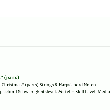
" (parts)
 "Christmas" (parts) Strings & Harpsichord Noten
sichord Schwierigkeitslevel: Mittel – Skill Level: Medi
tmas" (parts)“