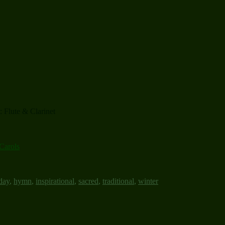
 Flute & Clarinet
Carols
day
,
hymn
,
inspirational
,
sacred
,
traditional
,
winter