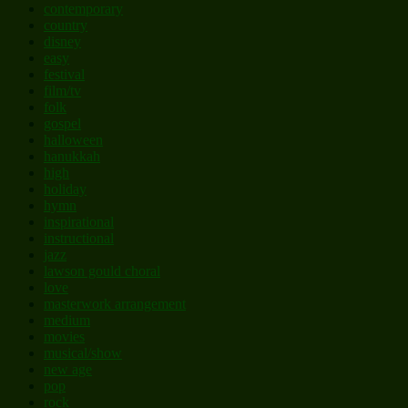
contemporary
country
disney
easy
festival
film/tv
folk
gospel
halloween
hanukkah
high
holiday
hymn
inspirational
instructional
jazz
lawson gould choral
love
masterwork arrangement
medium
movies
musical/show
new age
pop
rock