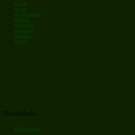
sacred
secular
secular choral
spiritual
standards
traditional
wedding
winter
Musiklinks
Digitalpianos