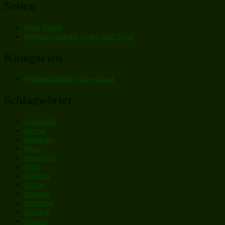
Seiten
Stille Nacht
Weihnachtslieder Noten und Texte
Kategorien
Weihnachtslieder Download
Schlagwörter
a cappella
advent
american
blues
broadway
carol
children
choral
christian
christmas
classical
concert