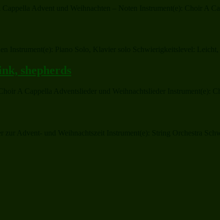
ir A Cappella Advent und Weihnachten – Noten Instrument(e): Choir A C
n Instrument(e): Piano Solo, Klavier solo Schwierigkeitslevel: Leicht,
hink, shepherds
s Choir A Cappella Adventslieder und Weihnachtslieder Instrument(e): C
r Advent- und Weihnachtszeit Instrument(e): String Orchestra Schwier