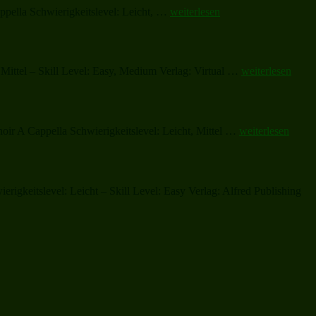
„Aysor
appella Schwierigkeitslevel: Leicht, …
weiterlesen
ton
e
tsenendyan,
Today
„Panis
 Mittel – Skill Level: Easy, Medium Verlag: Virtual …
weiterlesen
is
Angelicus“
the
feast
of
birth“
„Kaj
hoir A Cappella Schwierigkeitslevel: Leicht, Mittel …
weiterlesen
se,
vam
zdi
pastirci
igkeitslevel: Leicht – Skill Level: Easy Verlag: Alfred Publishing
vi,
What
do
you
think,
shepherds“