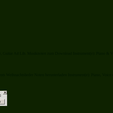
, Guitar Ad Lib. Musiknoten zum Download Instrument(e): Piano & Vo
s Weihnachtslieder Noten herunterladen Instrument(e): Piano, Voice or 