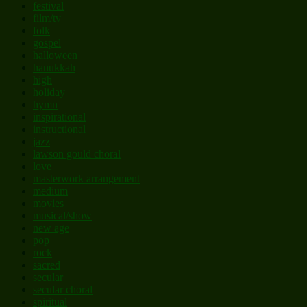
festival
film/tv
folk
gospel
halloween
hanukkah
high
holiday
hymn
inspirational
instructional
jazz
lawson gould choral
love
masterwork arrangement
medium
movies
musical/show
new age
pop
rock
sacred
secular
secular choral
spiritual