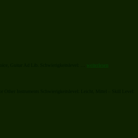
„Here
ice, Guitar Ad Lib. Schwierigkeitslevel: …
weiterlesen
We
Come
A-
Wassailing“
Other Instruments Schwierigkeitslevel: Leicht, Mittel – Skill Level: