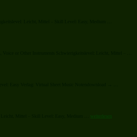
„Celebration
igkeitslevel: Leicht, Mittel – Skill Level: Easy, Medium …
„A
oice or Other Instruments Schwierigkeitslevel: Leicht, Mittel – …
Gr
an
Mi
Wo
„Christm
 Level: Easy Verlag: Virtual Sheet Music Notendownload → …
Sheet
Music
and
Carols“
„O
 Leicht, Mittel – Skill Level: Easy, Medium …
weiterlesen
Holy
Night
(complete)“