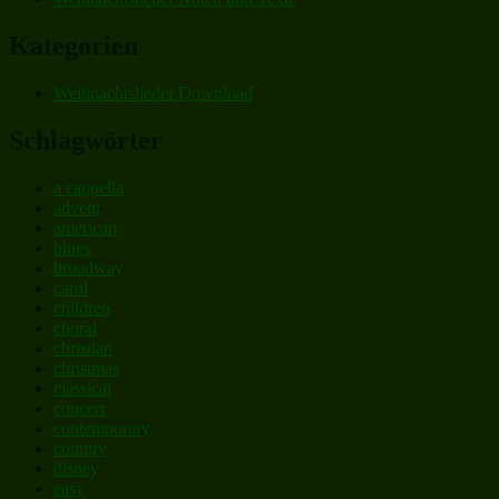
Kategorien
Weihnachtslieder Download
Schlagwörter
a cappella
advent
american
blues
broadway
carol
children
choral
christian
christmas
classical
concert
contemporary
country
disney
easy