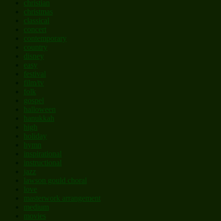
christian
christmas
classical
concert
contemporary
country
disney
easy
festival
film/tv
folk
gospel
halloween
hanukkah
high
holiday
hymn
inspirational
instructional
jazz
lawson gould choral
love
masterwork arrangement
medium
movies