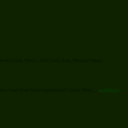
„The
vel: Leicht, Mittel – Skill Level: Easy, Medium Verlag: …
Little
Drummer
Boy“
„On
oice, Lead Sheet Schwierigkeitslevel: Leicht, Mittel …
weiterlesen
Christmas
Night
All
Christians
Sing“