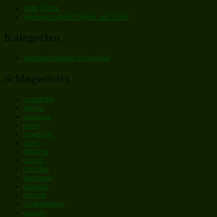
Stille Nacht
Weihnachtslieder Noten und Texte
Kategorien
Weihnachtslieder Download
Schlagwörter
a cappella
advent
american
blues
broadway
carol
children
choral
christian
christmas
classical
concert
contemporary
country