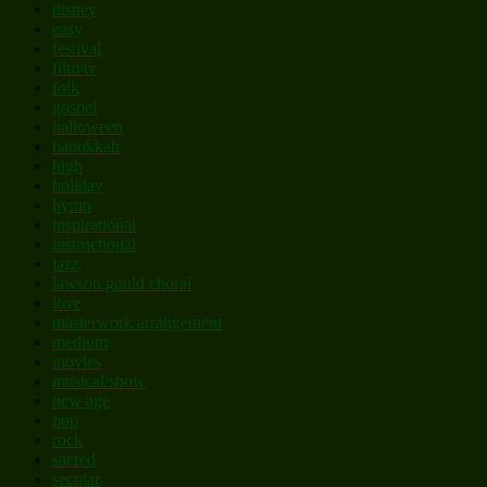
disney
easy
festival
film/tv
folk
gospel
halloween
hanukkah
high
holiday
hymn
inspirational
instructional
jazz
lawson gould choral
love
masterwork arrangement
medium
movies
musical/show
new age
pop
rock
sacred
secular