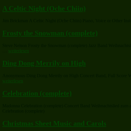
A Celtic Night (Oche Chiin)
Jim Brickman A Celtic Night (Oche Chiin) Piano, Voice or Other Ins
Frosty the Snowman (complete)
Steve Nelson Frosty the Snowman (complete) Jazz Band Weihnachtsli
„Frosty
…
weiterlesen
the
Snowman
Ding Dong Merrily on High
(complete)“
Anonymous Ding Dong Merrily on High Concert Band, Full Score Weih
weiterlesen
Celebration (complete)
Madonna Celebration (complete) Concert Band Weihnachtslied zum au
Celebration (complete)
Christmas Sheet Music and Carols