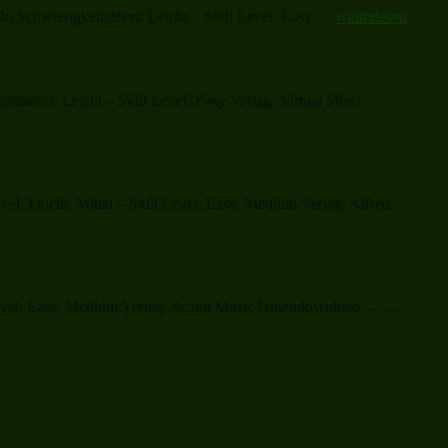
„Christmas
lo Schwierigkeitslevel: Leicht – Skill Level: Easy …
weiterlesen
Sheet
Music
and
Carols“
„Christma
tslevel: Leicht – Skill Level: Easy Verlag: Virtual Sheet …
Sheet
Music
and
Carols“
el: Leicht, Mittel – Skill Level: Easy, Medium Verlag: Alfred
„O
l Level: Easy, Medium Verlag: Schott Music Notendownload → …
How
Joyfull