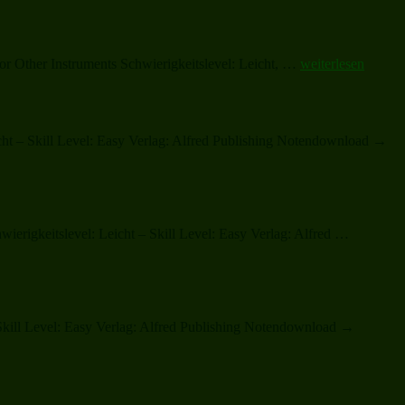
„A
or Other Instruments Schwierigkeitslevel: Leicht, …
weiterlesen
Celtic
Night
(Oche
Chiin)“
cht – Skill Level: Easy Verlag: Alfred Publishing Notendownload →
„Ding
rigkeitslevel: Leicht – Skill Level: Easy Verlag: Alfred …
Dong
Merrily
on
High“
Skill Level: Easy Verlag: Alfred Publishing Notendownload →