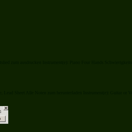
ied zum ausdrucken Instrument(e): Piano Four Hands Schwierigkeitsle
e, Lead Sheet Alle Noten zum herunterladen Instrument(e): Guitar or V