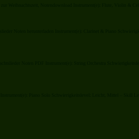
zur Weihnachtszeit, Notendownload Instrument(e): Flute, Violin & Cel
eder Noten herunterladen Instrument(e): Clarinet & Piano Schwierigkei
htslieder Noten PDF Instrument(e): String Orchestra Schwierigkeitslev
Instrument(e): Piano Solo Schwierigkeitslevel: Leicht, Mittel – Skil