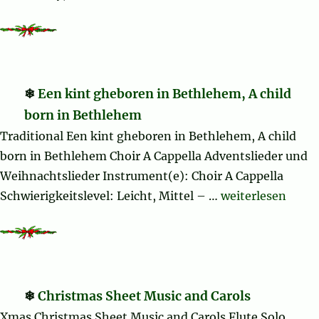
Een kint gheboren in Bethlehem, A child
born in Bethlehem
Traditional Een kint gheboren in Bethlehem, A child
born in Bethlehem Choir A Cappella Adventslieder und
Weihnachtslieder Instrument(e): Choir A Cappella
„Een kint ghebor
Schwierigkeitslevel: Leicht, Mittel – …
weiterlesen
Christmas Sheet Music and Carols
Xmas Christmas Sheet Music and Carols Flute Solo