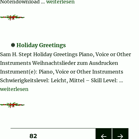
„Hanukkah Songs Collection (Chanu
Notendownload …
weiterlesen
Holiday Greetings
Sam H. Stept Holiday Greetings Piano, Voice or Other
Instruments Weihnachtslieder zum Ausdrucken
Instrument(e): Piano, Voice or Other Instruments
Schwierigkeitslevel: Leicht, Mittel – Skill Level: …
„Holiday Greetings“
weiterlesen
Seitennummerierung
SEITE
82