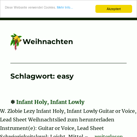
Diese Webseite verwendet Cookies.
Mehr Info...
Akzeptiert
Weihnachten
Schlagwort:
easy
Infant Holy, Infant Lowly
W. Zlobie Lezy Infant Holy, Infant Lowly Guitar or Voice,
Lead Sheet Weihnachtslied zum herunterladen
Instrument(e): Guitar or Voice, Lead Sheet
„Infant Holy, In
Schwierigkeitslevel: Leicht, Mittel – …
weiterlesen