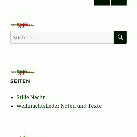
VOR
NÄC
der
HERI
HSTE
GE
SEIT
Beiträge
SEIT
E
E
SU
Suchen
nach:
SEITEN
Stille Nacht
Weihnachtslieder Noten und Texte