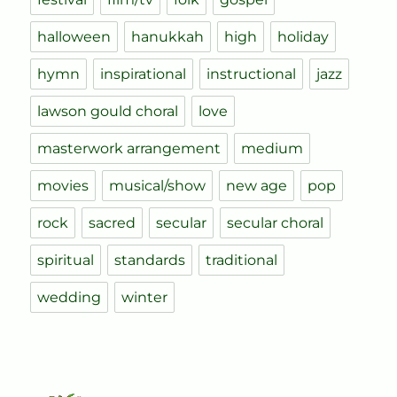
halloween
hanukkah
high
holiday
hymn
inspirational
instructional
jazz
lawson gould choral
love
masterwork arrangement
medium
movies
musical/show
new age
pop
rock
sacred
secular
secular choral
spiritual
standards
traditional
wedding
winter