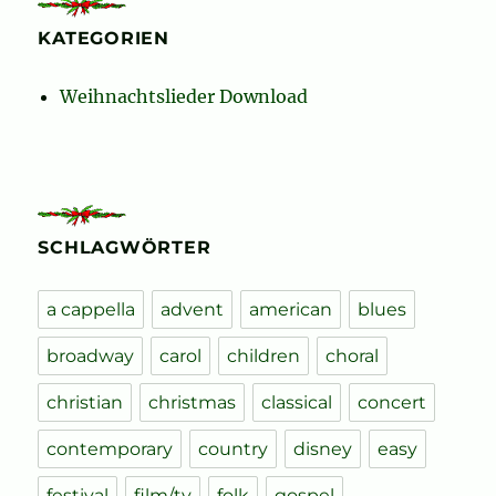
KATEGORIEN
Weihnachtslieder Download
SCHLAGWÖRTER
a cappella
advent
american
blues
broadway
carol
children
choral
christian
christmas
classical
concert
contemporary
country
disney
easy
festival
film/tv
folk
gospel