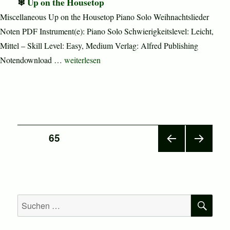
Up on the Housetop
Miscellaneous Up on the Housetop Piano Solo Weihnachtslieder
Noten PDF Instrument(e): Piano Solo Schwierigkeitslevel: Leicht,
Mittel – Skill Level: Easy, Medium Verlag: Alfred Publishing
„Up on the Housetop“
Notendownload …
weiterlesen
Seitennummerierung
SEITE
65
VOR
NÄC
der
HERI
HSTE
GE
SEIT
Beiträge
SEIT
E
E
SU
Suchen
nach: