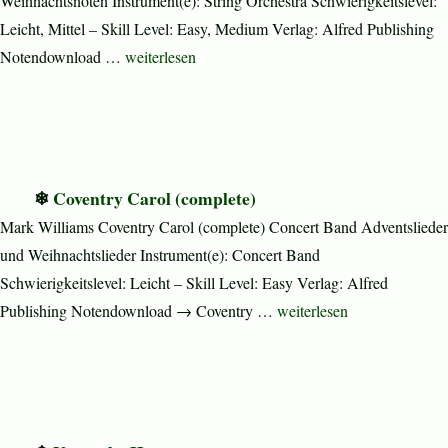
Weihnachtsnoten Instrument(e): String Orchestra Schwierigkeitslevel:
Leicht, Mittel – Skill Level: Easy, Medium Verlag: Alfred Publishing
„Masters in This Hall (complete)“
Notendownload …
weiterlesen
Coventry Carol (complete)
Mark Williams Coventry Carol (complete) Concert Band Adventslieder
und Weihnachtslieder Instrument(e): Concert Band
Schwierigkeitslevel: Leicht – Skill Level: Easy Verlag: Alfred
„Coventry Carol (complete
Publishing Notendownload → Coventry …
weiterlesen