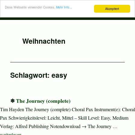
Diese Webseite verwendet Cookies.
Mehr Info...
Akzeptiert
Weihnachten
Schlagwort:
easy
The Journey (complete)
Tim Hayden The Journey (complete) Choral Pax Instrument(e): Choral
Pax Schwierigkeitslevel: Leicht, Mittel – Skill Level: Easy, Medium
Verlag: Alfred Publishing Notendownload → The Journey …
„The Journey (complete)“
weiterlesen