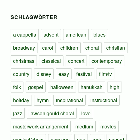
SCHLAGWÖRTER
a cappella
advent
american
blues
broadway
carol
children
choral
christian
christmas
classical
concert
contemporary
country
disney
easy
festival
film/tv
folk
gospel
halloween
hanukkah
high
holiday
hymn
inspirational
instructional
jazz
lawson gould choral
love
masterwork arrangement
medium
movies
musical/show
new age
pop
rock
sacred