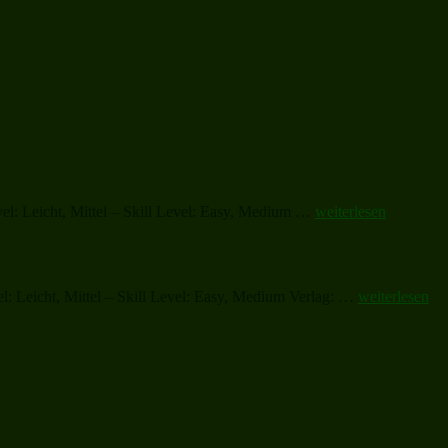
„We
el: Leicht, Mittel – Skill Level: Easy, Medium …
weiterlesen
wish
you
a
merry
„God
l: Leicht, Mittel – Skill Level: Easy, Medium Verlag: …
weiterlesen
Christmas“
Rest
You
Merry,
Gentlemen“