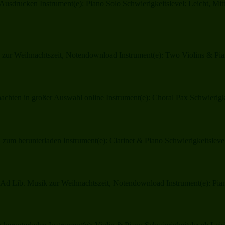
sdrucken Instrument(e): Piano Solo Schwierigkeitslevel: Leicht, Mitte
ur Weihnachtszeit, Notendownload Instrument(e): Two Violins & Pian
ten in großer Auswahl online Instrument(e): Choral Pax Schwierigkei
um herunterladen Instrument(e): Clarinet & Piano Schwierigkeitslevel
Ad Lib. Musik zur Weihnachtszeit, Notendownload Instrument(e): Pi