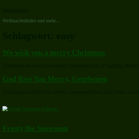
Zum
Weihnachten
Inhalt
springen
Weihnachtslieder und mehr…
Schlagwort:
easy
We wish you a merry Christmas
Traditional We wish you a merry Christmas Choir A Cappella Musikn
God Rest You Merry, Gentlemen
Traditional God Rest You Merry, Gentlemen Piano Solo Lieder zur Adv
Frosty the Snowman