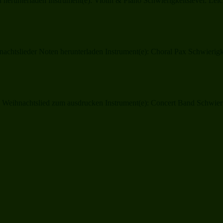
 herunterladen Instrument(e): Violin & Piano Schwierigkeitslevel: Lei
slieder Noten herunterladen Instrument(e): Choral Pax Schwierigkeits
ihnachtslied zum ausdrucken Instrument(e): Concert Band Schwierigke