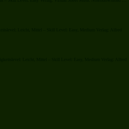
cht – Skill Level: Easy Verlag: Virtual Sheet Music Notendownload …
Old“
level: Leicht, Mittel – Skill Level: Easy, Medium Verlag: Alfred
itslevel: Leicht, Mittel – Skill Level: Easy, Medium Verlag: Alfred