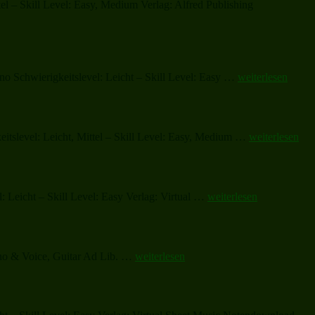
l – Skill Level: Easy, Medium Verlag: Alfred Publishing
„Christmas
o Schwierigkeitslevel: Leicht – Skill Level: Easy …
weiterlesen
Sheet
Music
and
Carols“
„We
tslevel: Leicht, Mittel – Skill Level: Easy, Medium …
weiterlesen
Three
Kings
(complete)“
„Christmas
: Leicht – Skill Level: Easy Verlag: Virtual …
weiterlesen
Sheet
Music
and
Carols“
„As
ano & Voice, Guitar Ad Lib. …
weiterlesen
With
Gladness
Men
of