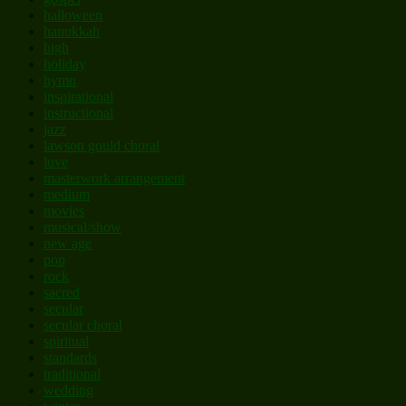
halloween
hanukkah
high
holiday
hymn
inspirational
instructional
jazz
lawson gould choral
love
masterwork arrangement
medium
movies
musical/show
new age
pop
rock
sacred
secular
secular choral
spiritual
standards
traditional
wedding