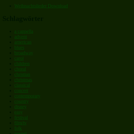
Weihnachtslieder Download
Schlagwörter
a cappella
advent
american
blues
broadway
carol
children
choral
christian
christmas
classical
concert
contemporary
country
disney
easy
festival
film/tv
folk
gospel