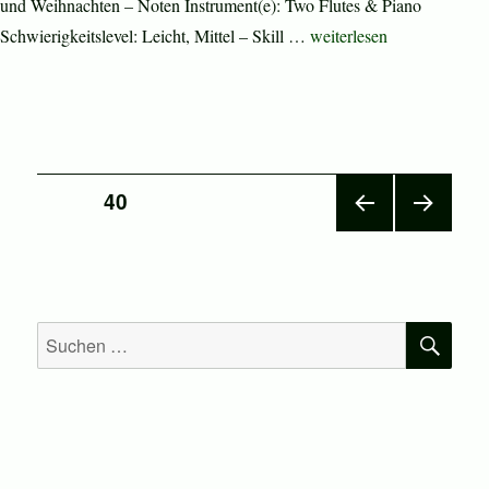
und Weihnachten – Noten Instrument(e): Two Flutes & Piano
„Christmas Sheet Music a
Schwierigkeitslevel: Leicht, Mittel – Skill …
weiterlesen
Seitennummerierung
SEITE
40
VOR
NÄC
der
HERI
HSTE
GE
SEIT
Beiträge
SEIT
E
E
SU
Suchen
nach: