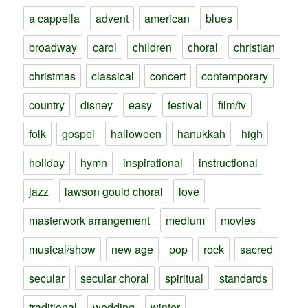
a cappella
advent
american
blues
broadway
carol
children
choral
christian
christmas
classical
concert
contemporary
country
disney
easy
festival
film/tv
folk
gospel
halloween
hanukkah
high
holiday
hymn
inspirational
instructional
jazz
lawson gould choral
love
masterwork arrangement
medium
movies
musical/show
new age
pop
rock
sacred
secular
secular choral
spiritual
standards
traditional
wedding
winter