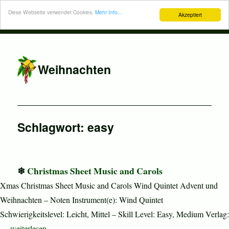
Diese Webseite verwendet Cookies.
Mehr Info...
Akzeptiert
Weihnachten
Schlagwort:
easy
Christmas Sheet Music and Carols
Xmas Christmas Sheet Music and Carols Wind Quintet Advent und
Weihnachten – Noten Instrument(e): Wind Quintet
Schwierigkeitslevel: Leicht, Mittel – Skill Level: Easy, Medium Verlag:
„Christmas Sheet Music and Carols“
…
weiterlesen