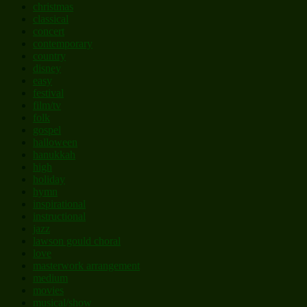
christmas
classical
concert
contemporary
country
disney
easy
festival
film/tv
folk
gospel
halloween
hanukkah
high
holiday
hymn
inspirational
instructional
jazz
lawson gould choral
love
masterwork arrangement
medium
movies
musical/show