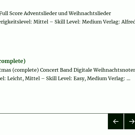
Full Score Adventslieder und Weihnachtslieder
igkeitslevel: Mittel – Skill Level: Medium Verlag: Alfre
(complete)
istmas (complete) Concert Band Digitale Weihnachtsnote
l: Leicht, Mittel – Skill Level: Easy, Medium Verlag: …
lete)“
VOR
NÄ