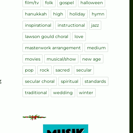
film/tv
folk
gospel
halloween
hanukkah
high
holiday
hymn
inspirational
instructional
jazz
lawson gould choral
love
masterwork arrangement
medium
movies
musical/show
new age
pop
rock
sacred
secular
g
secular choral
spiritual
standards
traditional
wedding
winter