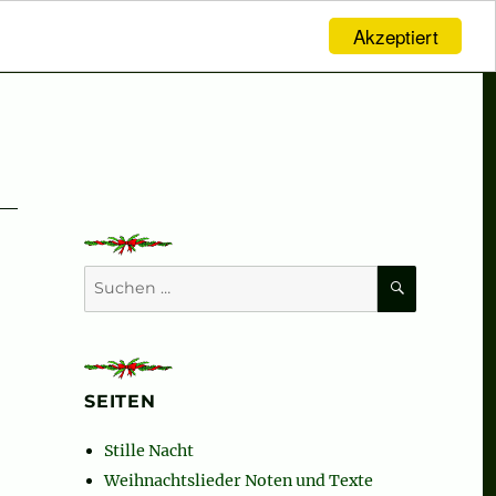
Akzeptiert
SUCHEN
Suchen
nach:
SEITEN
t Snow! Let It Snow!“
Stille Nacht
Weihnachtslieder Noten und Texte