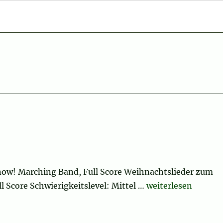
Snow! Marching Band, Full Score Weihnachtslieder zum
„Let It Snow! Let I
 Score Schwierigkeitslevel: Mittel …
weiterlesen