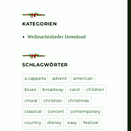
KATEGORIEN
his Hall (complete)“
Weihnachtslieder Download
SCHLAGWÖRTER
a cappella
advent
american
blues
broadway
carol
children
choral
christian
christmas
classical
concert
contemporary
country
disney
easy
festival