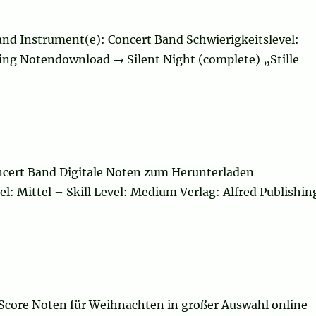
nd Instrument(e): Concert Band Schwierigkeitslevel:
shing Notendownload → Silent Night (complete) „Stille
ncert Band Digitale Noten zum Herunterladen
l: Mittel – Skill Level: Medium Verlag: Alfred Publishin
ete)“
 Score Noten für Weihnachten in großer Auswahl online