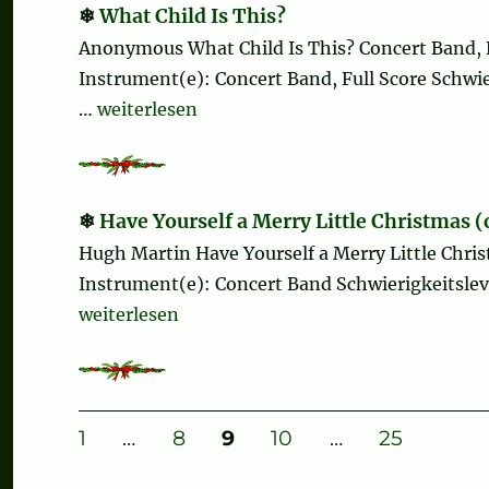
What Child Is This?
Anonymous What Child Is This? Concert Band, 
Instrument(e): Concert Band, Full Score Schwier
„What Child Is This?“
…
weiterlesen
Have Yourself a Merry Little Christmas 
Hugh Martin Have Yourself a Merry Little Chr
Instrument(e): Concert Band Schwierigkeitsleve
„Have Yourself a Merry Little Christmas (comp
weiterlesen
Seitennummerierung
SEITE
SEITE
SEITE
SEITE
SEITE
1
…
8
9
10
…
25