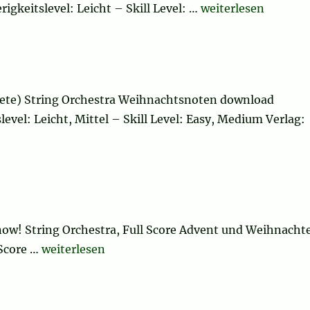
„Sleigh Ride“
igkeitslevel: Leicht – Skill Level: …
weiterlesen
ete) String Orchestra Weihnachtsnoten download
evel: Leicht, Mittel – Skill Level: Easy, Medium Verlag:
h (complete)“
now! String Orchestra, Full Score Advent und Weihnacht
„Let It Snow! Let It Snow! Let It Snow!“
 Score …
weiterlesen