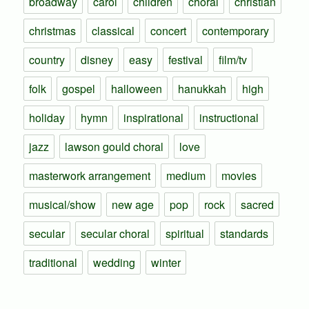
broadway
carol
children
choral
christian
christmas
classical
concert
contemporary
country
disney
easy
festival
film/tv
folk
gospel
halloween
hanukkah
high
holiday
hymn
inspirational
instructional
jazz
lawson gould choral
love
masterwork arrangement
medium
movies
musical/show
new age
pop
rock
sacred
secular
secular choral
spiritual
standards
traditional
wedding
winter