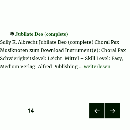
Jubilate Deo (complete)
Sally K. Albrecht Jubilate Deo (complete) Choral Pax
Musiknoten zum Download Instrument(e): Choral Pax
Schwierigkeitslevel: Leicht, Mittel – Skill Level: Easy,
„Jubilate Deo (comp
Medium Verlag: Alfred Publishing …
weiterlesen
Seitennummerierung
SEITE
14
VOR
NÄC
der
HERI
HSTE