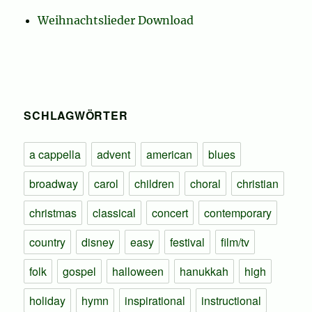
Weihnachtslieder Download
SCHLAGWÖRTER
a cappella
advent
american
blues
broadway
carol
children
choral
christian
christmas
classical
concert
contemporary
country
disney
easy
festival
film/tv
folk
gospel
halloween
hanukkah
high
holiday
hymn
inspirational
instructional