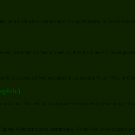
d zum ausdrucken Instrument(e): String Orchestra, Full Score Schwieri
ts Instrument(e): Piano, Voice or Other Instruments Schwierigkeitsle
en für die Advent & Weihnachtszeit Instrument(e): Piano, Voice or Oth
mplete)
hone Weihnachtslieder zum Ausdrucken Instrument(e): Saxophone / Saxo
itale Weihnachtsnoten Instrument(e): Choral Pax Schwierigkeitslevel: