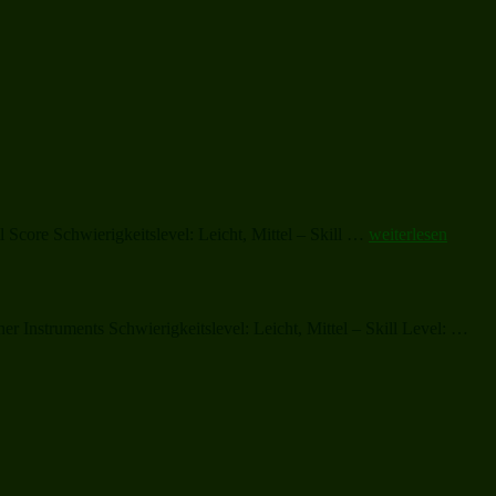
„Ding
Score Schwierigkeitslevel: Leicht, Mittel – Skill …
weiterlesen
Dong
Merrily
on
High“
„Gr
r Instruments Schwierigkeitslevel: Leicht, Mittel – Skill Level: …
up
Chr
List