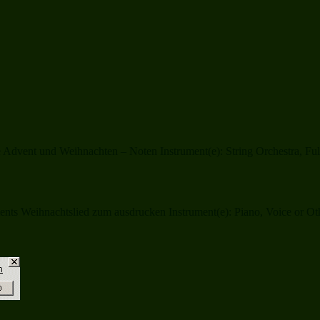
dvent und Weihnachten – Noten Instrument(e): String Orchestra, Full 
nts Weihnachtslied zum ausdrucken Instrument(e): Piano, Voice or Othe