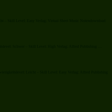
Let
It
Snow!
(complete)“
ht – Skill Level: Easy Verlag: Virtual Sheet Music Notendownload
„Glori
slevel: Schwer – Skill Level: High Verlag: Alfred Publishing …
rigkeitslevel: Leicht – Skill Level: Easy Verlag: Alfred Publishing