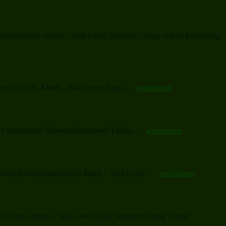
gkeitslevel: Mittel – Skill Level: Medium Verlag: Alfred Publishing
„A
vel: Leicht, Mittel – Skill Level: Easy, …
weiterlesen
Big
Red
Christmas
Bow“
„Joy
er Instruments Schwierigkeitslevel: Leicht, …
weiterlesen
to
the
Night“
„Let
fon Schwierigkeitslevel: Mittel – Skill Level: …
weiterlesen
It
Snow!
Let
It
 Leicht, Mittel – Skill Level: Easy, Medium Verlag: Alfred
Snow!