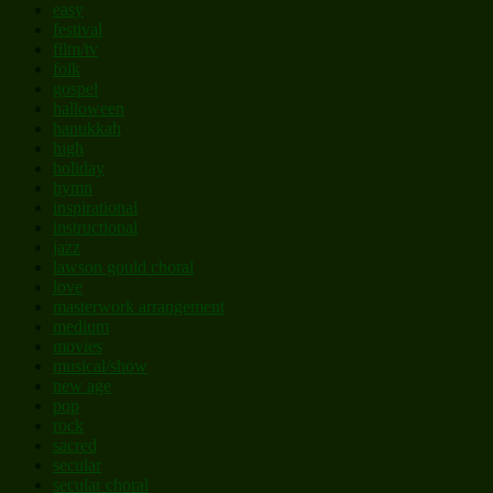
easy
festival
film/tv
folk
gospel
halloween
hanukkah
high
holiday
hymn
inspirational
instructional
jazz
lawson gould choral
love
masterwork arrangement
medium
movies
musical/show
new age
pop
rock
sacred
secular
secular choral