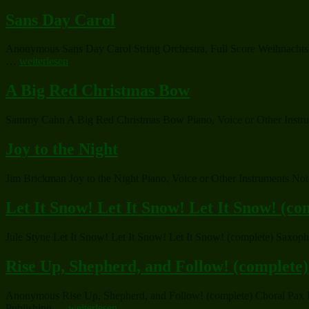
Sans Day Carol
Anonymous Sans Day Carol String Orchestra, Full Score Weihnachtslie
„Sans
…
weiterlesen
Day
Carol“
A Big Red Christmas Bow
Sammy Cahn A Big Red Christmas Bow Piano, Voice or Other Instrumen
Joy to the Night
Jim Brickman Joy to the Night Piano, Voice or Other Instruments Not
Let It Snow! Let It Snow! Let It Snow! (co
Jule Styne Let It Snow! Let It Snow! Let It Snow! (complete) Saxop
Rise Up, Shepherd, and Follow! (complete)
Anonymous Rise Up, Shepherd, and Follow! (complete) Choral Pax Dig
„Rise
Publishing …
weiterlesen