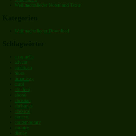
Weihnachtslieder Noten und Texte
Kategorien
Weihnachtslieder Download
Schlagwörter
a cappella
advent
american
blues
broadway
carol
children
choral
christian
christmas
classical
concert
contemporary
country
disney