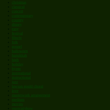
christmas
classical
concert
contemporary
country
disney
easy
festival
film/tv
folk
gospel
halloween
hanukkah
high
holiday
hymn
inspirational
instructional
jazz
lawson gould choral
love
masterwork arrangement
medium
movies
musical/show