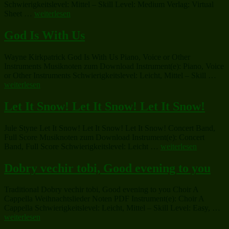
Schwierigkeitslevel: Mittel – Skill Level: Medium Verlag: Virtual
„Christmas
Sheet …
weiterlesen
Sheet
Music
God Is With Us
and
Carols“
Wayne Kirkpatrick God Is With Us Piano, Voice or Other
Instruments Musiknoten zum Download Instrument(e): Piano, Voice
„G
or Other Instruments Schwierigkeitslevel: Leicht, Mittel – Skill …
Is
weiterlesen
Wit
Us“
Let It Snow! Let It Snow! Let It Snow!
Jule Styne Let It Snow! Let It Snow! Let It Snow! Concert Band,
Full Score Musiknoten zum Download Instrument(e): Concert
„Let
Band, Full Score Schwierigkeitslevel: Leicht …
weiterlesen
It
Snow!
Dobry vechir tobi, Good evening to you
Let
It
Traditional Dobry vechir tobi, Good evening to you Choir A
Snow!
Cappella Weihnachtslieder Noten PDF Instrument(e): Choir A
Let
„D
Cappella Schwierigkeitslevel: Leicht, Mittel – Skill Level: Easy, …
It
ve
weiterlesen
Snow!“
tob