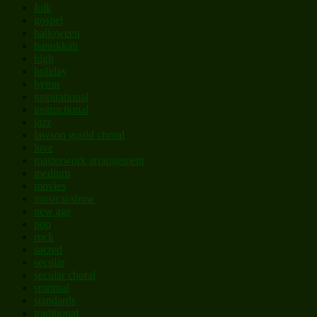
folk
gospel
halloween
hanukkah
high
holiday
hymn
inspirational
instructional
jazz
lawson gould choral
love
masterwork arrangement
medium
movies
musical/show
new age
pop
rock
sacred
secular
secular choral
spiritual
standards
traditional