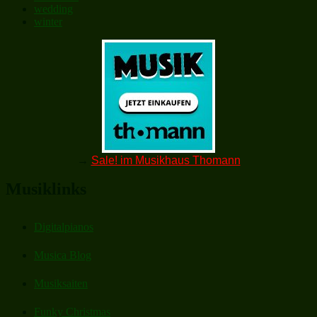
wedding
winter
→
Sale! im Musikhaus Thomann
Musiklinks
Digitalpianos
Musica Blog
Musiksaiten
Funky Christmas