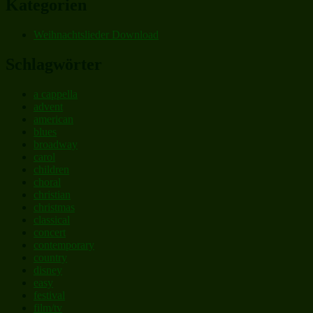
Kategorien
Weihnachtslieder Download
Schlagwörter
a cappella
advent
american
blues
broadway
carol
children
choral
christian
christmas
classical
concert
contemporary
country
disney
easy
festival
film/tv