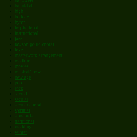
halloween
hanukkah
high
holiday
hymn
inspirational
instructional
jazz
lawson gould choral
love
masterwork arrangement
medium
movies
musical/show
new age
pop
rock
sacred
secular
secular choral
spiritual
standards
traditional
wedding
winter