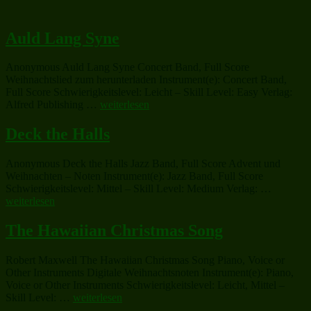
Auld Lang Syne
Anonymous Auld Lang Syne Concert Band, Full Score
Weihnachtslied zum herunterladen Instrument(e): Concert Band,
Full Score Schwierigkeitslevel: Leicht – Skill Level: Easy Verlag:
„Auld
Alfred Publishing …
weiterlesen
Lang
Syne“
Deck the Halls
Anonymous Deck the Halls Jazz Band, Full Score Advent und
Weihnachten – Noten Instrument(e): Jazz Band, Full Score
„Deck
Schwierigkeitslevel: Mittel – Skill Level: Medium Verlag: …
the
weiterlesen
Halls“
The Hawaiian Christmas Song
Robert Maxwell The Hawaiian Christmas Song Piano, Voice or
Other Instruments Digitale Weihnachtsnoten Instrument(e): Piano,
Voice or Other Instruments Schwierigkeitslevel: Leicht, Mittel –
„The
Skill Level: …
weiterlesen
Hawaiian