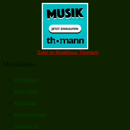
→
Sale! im Musikhaus Thomann
Musiklinks
Digitalpianos
Musica Blog
Musiksaiten
Funky Christmas
Christmas '26