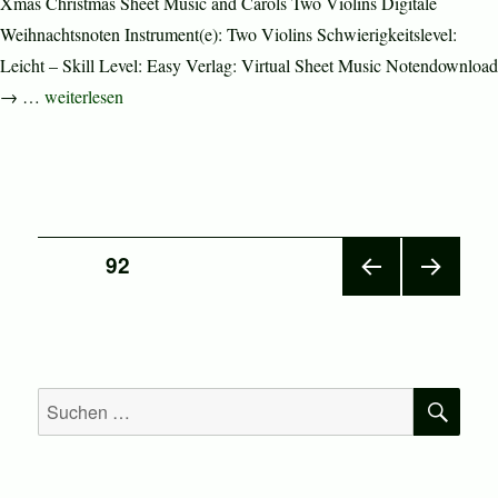
Xmas Christmas Sheet Music and Carols Two Violins Digitale
Weihnachtsnoten Instrument(e): Two Violins Schwierigkeitslevel:
Leicht – Skill Level: Easy Verlag: Virtual Sheet Music Notendownload
„Christmas Sheet Music and Carols“
→ …
weiterlesen
Seitennummerierung
SEITE
92
VOR
NÄC
der
HERI
HSTE
GE
SEIT
Beiträge
SEIT
E
E
SU
Suchen
nach: