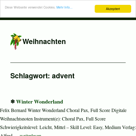
Diese Webseite verwendet Cookies.
Mehr Info...
Akzeptiert
Weihnachten
Schlagwort:
advent
Winter Wonderland
Felix Bernard Winter Wonderland Choral Pax, Full Score Digitale
Weihnachtsnoten Instrument(e): Choral Pax, Full Score
Schwierigkeitslevel: Leicht, Mittel – Skill Level: Easy, Medium Verlag:
„Winter Wonderland“
Alfred …
weiterlesen