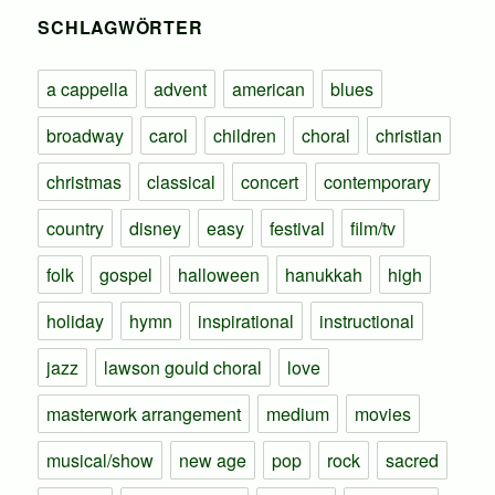
SCHLAGWÖRTER
a cappella
advent
american
blues
broadway
carol
children
choral
christian
christmas
classical
concert
contemporary
country
disney
easy
festival
film/tv
folk
gospel
halloween
hanukkah
high
holiday
hymn
inspirational
instructional
jazz
lawson gould choral
love
masterwork arrangement
medium
movies
musical/show
new age
pop
rock
sacred