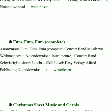
„A Celebration of Carols (complete)“
Notendownload …
weiterlesen
Fum, Fum, Fum (complete)
Anonymous Fum, Fum, Fum (complete) Concert Band Musik zur
Weihnachtszeit, Notendownload Instrument(e): Concert Band
Schwierigkeitslevel: Leicht – Skill Level: Easy Verlag: Alfred
„Fum, Fum, Fum (complete)“
Publishing Notendownload → …
weiterlesen
Christmas Sheet Music and Carols