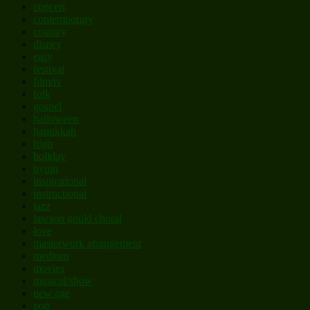
concert
contemporary
country
disney
easy
festival
film/tv
folk
gospel
halloween
hanukkah
high
holiday
hymn
inspirational
instructional
jazz
lawson gould choral
love
masterwork arrangement
medium
movies
musical/show
new age
pop