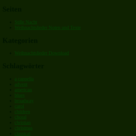
nach:
Seiten
Stille Nacht
Weihnachtslieder Noten und Texte
Kategorien
Weihnachtslieder Download
Schlagwörter
a cappella
advent
american
blues
broadway
carol
children
choral
christian
christmas
classical