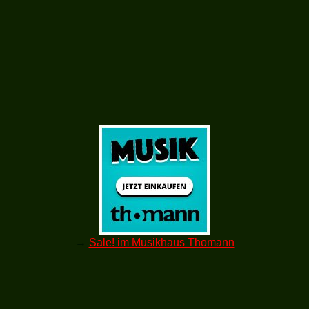
→
Sale! im Musikhaus Thomann