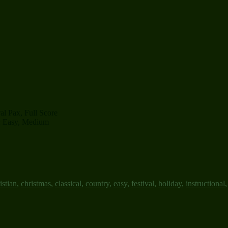
l Pax, Full Score
el: Easy, Medium
istian
,
christmas
,
classical
,
country
,
easy
,
festival
,
holiday
,
instructional