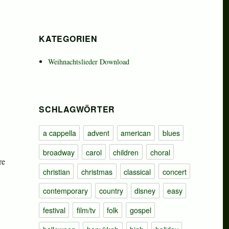
KATEGORIEN
)“
Weihnachtslieder Download
SCHLAGWÖRTER
a cappella
advent
american
blues
broadway
carol
children
choral
re
christian
christmas
classical
concert
contemporary
country
disney
easy
festival
film/tv
folk
gospel