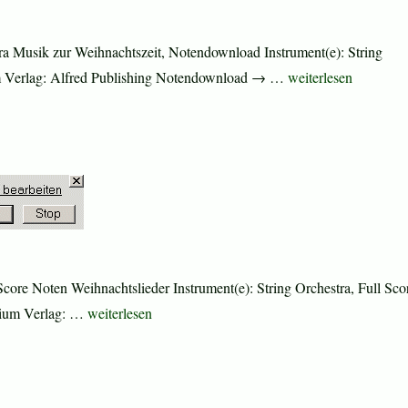
a Musik zur Weihnachtszeit, Notendownload Instrument(e): String
„Requiem (complete
dium Verlag: Alfred Publishing Notendownload → …
weiterlesen
Score Noten Weihnachtslieder Instrument(e): String Orchestra, Full Sco
„Faith Noel“
edium Verlag: …
weiterlesen