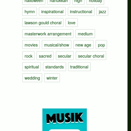
halloween
hanukkah
high
holiday
hymn
inspirational
instructional
jazz
lawson gould choral
love
masterwork arrangement
medium
movies
musical/show
new age
pop
rock
sacred
secular
secular choral
spiritual
standards
traditional
wedding
winter