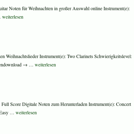
itar Noten für Weihnachten in großer Auswahl online Instrument(e):
„Christmas Sheet Music and Carols“
 …
weiterlesen
 Weihnachtslieder Instrument(e): Two Clarinets Schwierigkeitslevel:
„Christmas Sheet Music and Carols“
Notendownload → …
weiterlesen
Full Score Digitale Noten zum Herunterladen Instrument(e): Concert
„Simple Gifts, Shaker Folk Tune“
l: Easy …
weiterlesen