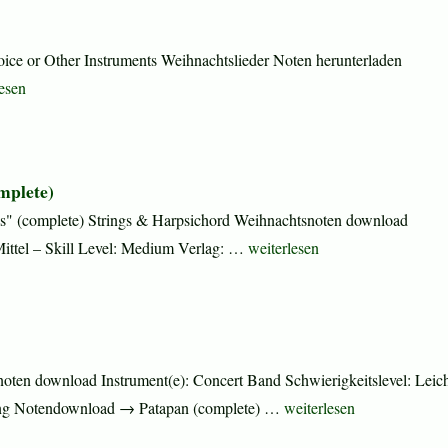
Voice or Other Instruments Weihnachtslieder Noten herunterladen
 Snow! Let It Snow! Let It Snow!“
lesen
mplete)
s" (complete) Strings & Harpsichord Weihnachtsnoten download
„Concerto Grosso Op.6 No.8 – 
 Mittel – Skill Level: Medium Verlag: …
weiterlesen
en download Instrument(e): Concert Band Schwierigkeitslevel: Leich
„Patapan (complete)“
shing Notendownload → Patapan (complete) …
weiterlesen