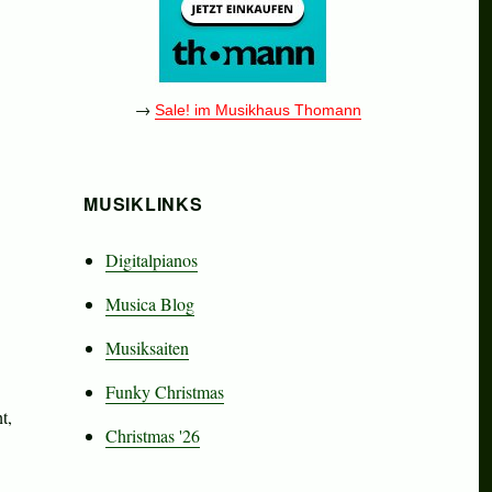
→
Sale! im Musikhaus Thomann
MUSIKLINKS
Digitalpianos
"Christmas" (complete)“
Musica Blog
Musiksaiten
Funky Christmas
t,
Christmas '26