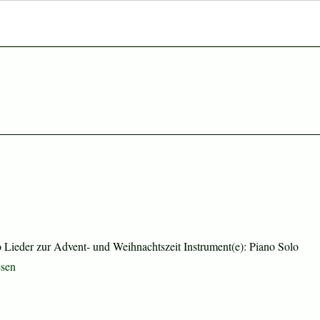
Lieder zur Advent- und Weihnachtszeit Instrument(e): Piano Solo
ee Kings of Orient Are“
esen