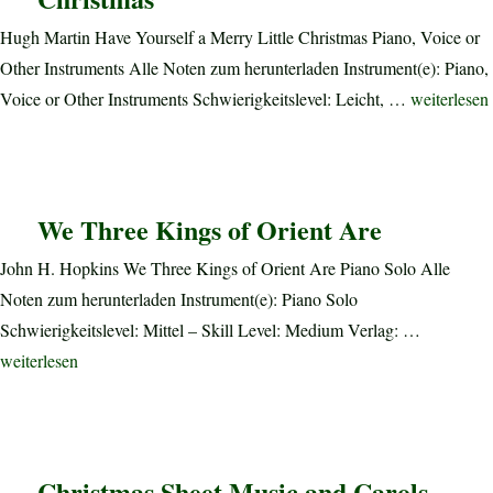
Hugh Martin Have Yourself a Merry Little Christmas Piano, Voice or
Other Instruments Alle Noten zum herunterladen Instrument(e): Piano,
„Have Yours
Voice or Other Instruments Schwierigkeitslevel: Leicht, …
weiterlesen
We Three Kings of Orient Are
John H. Hopkins We Three Kings of Orient Are Piano Solo Alle
Noten zum herunterladen Instrument(e): Piano Solo
Schwierigkeitslevel: Mittel – Skill Level: Medium Verlag: …
„We Three Kings of Orient Are“
weiterlesen
Christmas Sheet Music and Carols