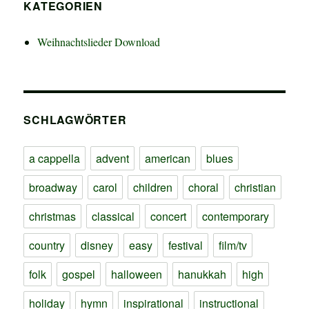
KATEGORIEN
Weihnachtslieder Download
SCHLAGWÖRTER
a cappella
advent
american
blues
broadway
carol
children
choral
christian
christmas
classical
concert
contemporary
country
disney
easy
festival
film/tv
folk
gospel
halloween
hanukkah
high
holiday
hymn
inspirational
instructional