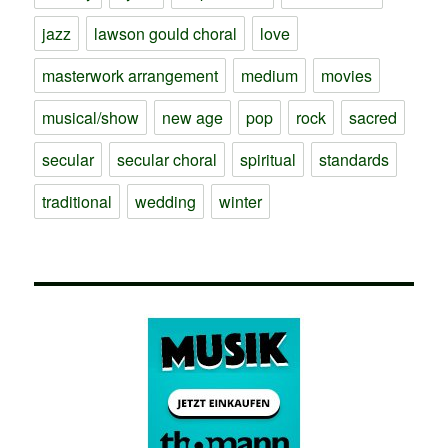
jazz
lawson gould choral
love
masterwork arrangement
medium
movies
musical/show
new age
pop
rock
sacred
secular
secular choral
spiritual
standards
traditional
wedding
winter