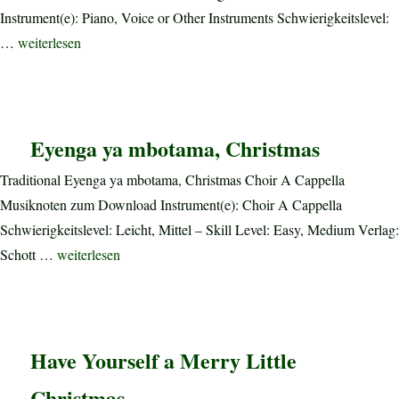
Instrument(e): Piano, Voice or Other Instruments Schwierigkeitslevel:
„Christmas Sheet Music and Carols“
…
weiterlesen
Eyenga ya mbotama, Christmas
Traditional Eyenga ya mbotama, Christmas Choir A Cappella
Musiknoten zum Download Instrument(e): Choir A Cappella
Schwierigkeitslevel: Leicht, Mittel – Skill Level: Easy, Medium Verlag:
„Eyenga ya mbotama, Christmas“
Schott …
weiterlesen
Have Yourself a Merry Little
Christmas