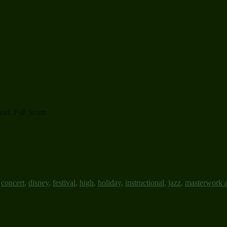
and, Full Score
,
concert
,
disney
,
festival
,
high
,
holiday
,
instructional
,
jazz
,
masterwork 