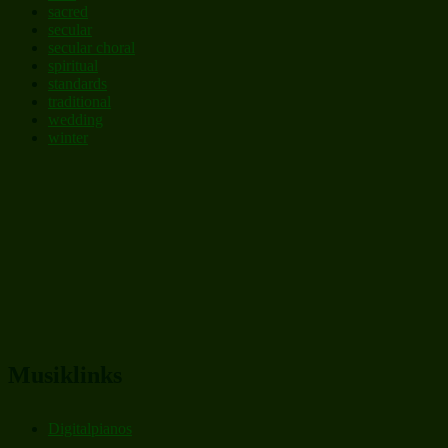
sacred
secular
secular choral
spiritual
standards
traditional
wedding
winter
Musiklinks
Digitalpianos