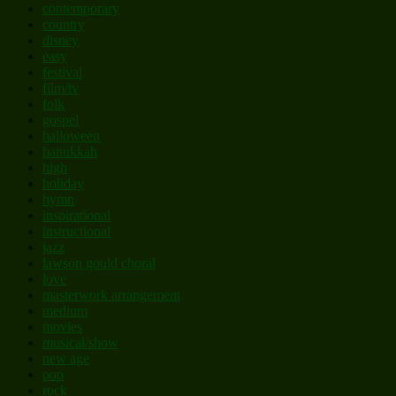
contemporary
country
disney
easy
festival
film/tv
folk
gospel
halloween
hanukkah
high
holiday
hymn
inspirational
instructional
jazz
lawson gould choral
love
masterwork arrangement
medium
movies
musical/show
new age
pop
rock