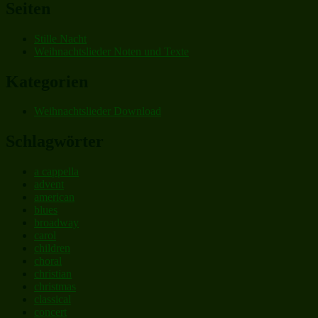
Seiten
Stille Nacht
Weihnachtslieder Noten und Texte
Kategorien
Weihnachtslieder Download
Schlagwörter
a cappella
advent
american
blues
broadway
carol
children
choral
christian
christmas
classical
concert