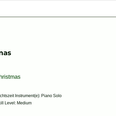
tmas
hristmas
htszeit Instrument(e): Piano Solo
kill Level: Medium