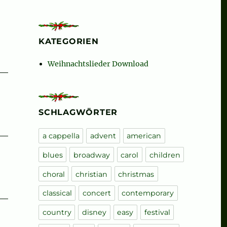
KATEGORIEN
Weihnachtslieder Download
SCHLAGWÖRTER
a cappella
advent
american
blues
broadway
carol
children
choral
christian
christmas
classical
concert
contemporary
country
disney
easy
festival