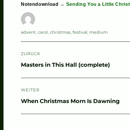
Notendownload →
Sending You a Little Chris
Autor
Schlagwörter
advent
,
carol
,
christmas
,
festival
,
medium
Beitragsnavigation
ZURÜCK
Vorheriger
Masters in This Hall (complete)
Beitrag:
WEITER
Nächster
When Christmas Morn Is Dawning
Beitrag: