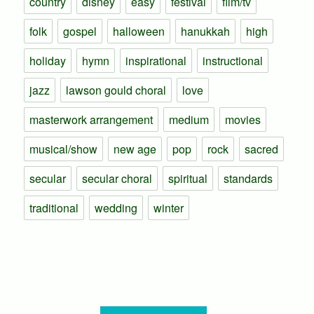
country
disney
easy
festival
film/tv
folk
gospel
halloween
hanukkah
high
holiday
hymn
inspirational
instructional
jazz
lawson gould choral
love
masterwork arrangement
medium
movies
musical/show
new age
pop
rock
sacred
secular
secular choral
spiritual
standards
traditional
wedding
winter