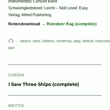
Instrument(e): Concert Band
Schwierigkeitslevel: Leicht – Skill Level: Easy
Verlag: Alfred Publishing
Notendownload →
Reindeer Rag (complete)
Autor
Schlagwörter
advent
,
carol
,
children
,
christmas
,
easy
,
festival
,
instructio
jazz
Beitragsnavigation
ZURÜCK
Vorheriger
I Saw Three Ships (complete)
Beitrag:
WEITER