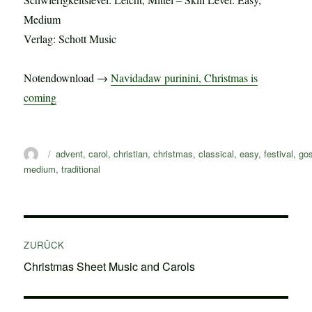
Medium
Verlag: Schott Music
Notendownload →
Navidadaw purinini, Christmas is
coming
Autor
Schlagwörter
advent
,
carol
,
christian
,
christmas
,
classical
,
easy
,
festival
,
go
medium
,
traditional
Beitragsnavigation
ZURÜCK
Vorheriger
Christmas Sheet Music and Carols
Beitrag: