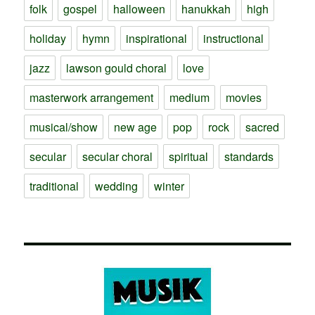
folk
gospel
halloween
hanukkah
high
holiday
hymn
inspirational
instructional
jazz
lawson gould choral
love
masterwork arrangement
medium
movies
musical/show
new age
pop
rock
sacred
secular
secular choral
spiritual
standards
traditional
wedding
winter