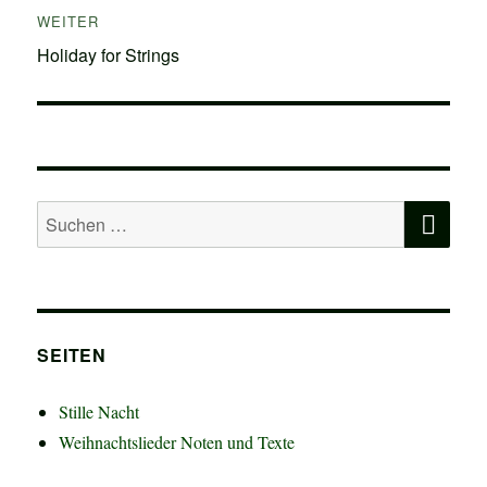
WEITER
Nächster
Holiday for Strings
Beitrag:
SU
Suchen
nach:
SEITEN
Stille Nacht
Weihnachtslieder Noten und Texte