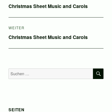
Vorheriger
Christmas Sheet Music and Carols
Beitrag:
WEITER
Nächster
Christmas Sheet Music and Carols
Beitrag:
SU
Suchen
nach:
SEITEN