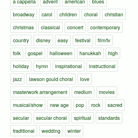
a cappella
advent
american
blues
broadway
carol
children
choral
christian
christmas
classical
concert
contemporary
country
disney
easy
festival
film/tv
folk
gospel
halloween
hanukkah
high
holiday
hymn
inspirational
instructional
jazz
lawson gould choral
love
masterwork arrangement
medium
movies
musical/show
new age
pop
rock
sacred
secular
secular choral
spiritual
standards
traditional
wedding
winter