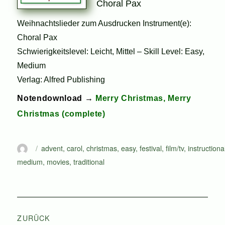
Choral Pax
Weihnachtslieder zum Ausdrucken Instrument(e):
Choral Pax
Schwierigkeitslevel: Leicht, Mittel – Skill Level: Easy,
Medium
Verlag: Alfred Publishing
Notendownload →
Merry Christmas, Merry
Christmas (complete)
Autor
Schlagwörter
advent
,
carol
,
christmas
,
easy
,
festival
,
film/tv
,
instructiona
medium
,
movies
,
traditional
Beitragsnavigation
ZURÜCK