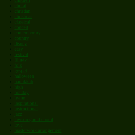
children
choral
christian
christmas
classical
concert
contemporary
country
disney
easy
festival
film/tv
folk
gospel
halloween
hanukkah
high
holiday
hymn
inspirational
instructional
jazz
lawson gould choral
love
masterwork arrangement