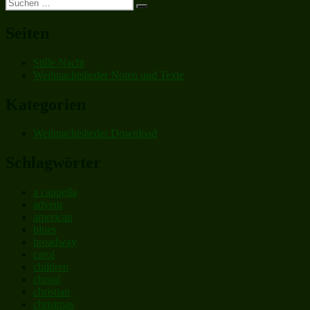
Suchen
Beitrag:
Suchen
nach:
Seiten
Stille Nacht
Weihnachtslieder Noten und Texte
Kategorien
Weihnachtslieder Download
Schlagwörter
a cappella
advent
american
blues
broadway
carol
children
choral
christian
christmas