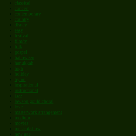
classical
concert
contemporary
country
disney
easy
festival
film/tv
folk
gospel
halloween
hanukkah
high
holiday
hymn
inspirational
instructional
jazz
lawson gould choral
love
masterwork arrangement
medium
movies
musical/show
new age