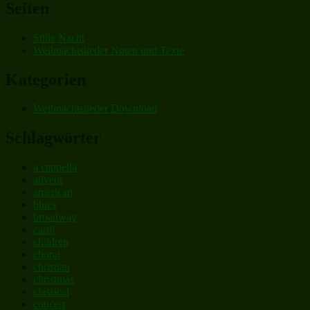
Seiten
Stille Nacht
Weihnachtslieder Noten und Texte
Kategorien
Weihnachtslieder Download
Schlagwörter
a cappella
advent
american
blues
broadway
carol
children
choral
christian
christmas
classical
concert