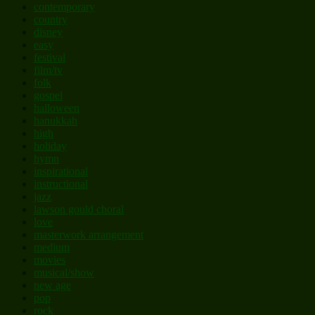
contemporary
country
disney
easy
festival
film/tv
folk
gospel
halloween
hanukkah
high
holiday
hymn
inspirational
instructional
jazz
lawson gould choral
love
masterwork arrangement
medium
movies
musical/show
new age
pop
rock