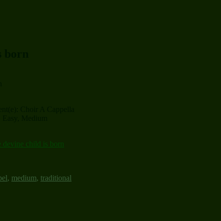
is born
n
nt(e): Choir A Cappella
el: Easy, Medium
e devine child is born
pel
,
medium
,
traditional