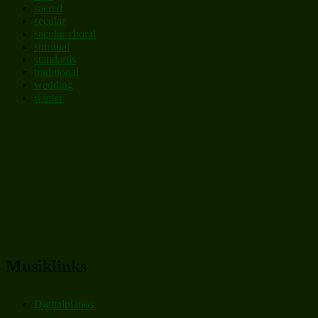
sacred
secular
secular choral
spiritual
standards
traditional
wedding
winter
Musiklinks
Digitalpianos