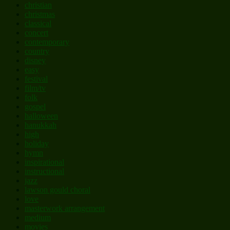
christian
christmas
classical
concert
contemporary
country
disney
easy
festival
film/tv
folk
gospel
halloween
hanukkah
high
holiday
hymn
inspirational
instructional
jazz
lawson gould choral
love
masterwork arrangement
medium
movies