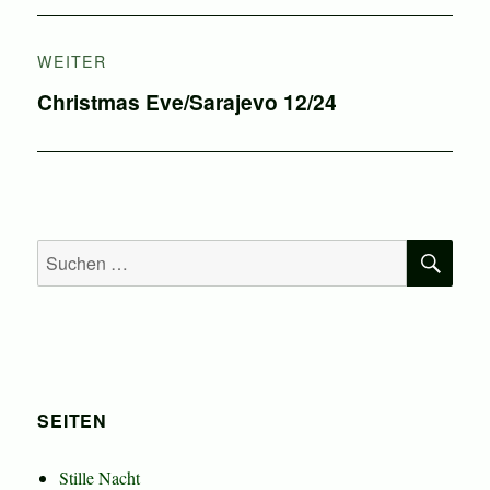
WEITER
Nächster
Christmas Eve/Sarajevo 12/24
Beitrag:
SU
Suchen
nach:
SEITEN
Stille Nacht