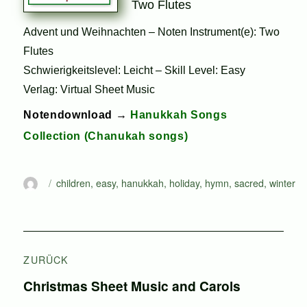
Two Flutes
Advent und Weihnachten – Noten Instrument(e): Two
Flutes
Schwierigkeitslevel: Leicht – Skill Level: Easy
Verlag: Virtual Sheet Music
Notendownload →
Hanukkah Songs
Collection (Chanukah songs)
Autor
Schlagwörter
children
,
easy
,
hanukkah
,
holiday
,
hymn
,
sacred
,
winter
Beitragsnavigation
ZURÜCK
Vorheriger
Christmas Sheet Music and Carols
Beitrag: