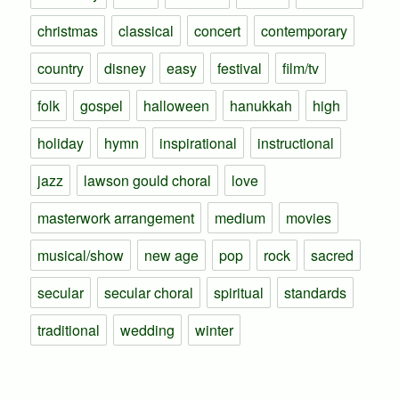
christmas
classical
concert
contemporary
country
disney
easy
festival
film/tv
folk
gospel
halloween
hanukkah
high
holiday
hymn
inspirational
instructional
jazz
lawson gould choral
love
masterwork arrangement
medium
movies
musical/show
new age
pop
rock
sacred
secular
secular choral
spiritual
standards
traditional
wedding
winter