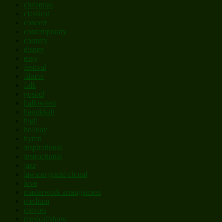
christmas
classical
concert
contemporary
country
disney
easy
festival
film/tv
folk
gospel
halloween
hanukkah
high
holiday
hymn
inspirational
instructional
jazz
lawson gould choral
love
masterwork arrangement
medium
movies
musical/show