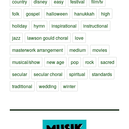
country
disney
easy
festival
film/tv
folk
gospel
halloween
hanukkah
high
holiday
hymn
inspirational
instructional
jazz
lawson gould choral
love
masterwork arrangement
medium
movies
musical/show
new age
pop
rock
sacred
secular
secular choral
spiritual
standards
traditional
wedding
winter