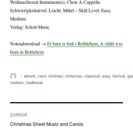
Weihnachtszeit Instrument(e): Choir A Cappella
Schwierigkeitslevel: Leicht, Mittel – Skill Level: Easy,
Medium
Verlag: Schott Music
Notendownload →
Et barn er fodt i Bethlehem, A child was
born in Behlehem
Autor
Schlagwörter
advent
,
carol
,
christian
,
christmas
,
classical
,
easy
,
festival
,
go
medium
,
traditional
Beitragsnavigation
ZURÜCK
Vorheriger
Christmas Sheet Music and Carols
Beitrag: