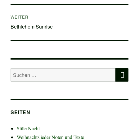
WEITER
Nächster
Bethlehem Sunrise
Beitrag:
SU
Suchen
nach:
SEITEN
Stille Nacht
Weihnachtslieder Noten und Texte