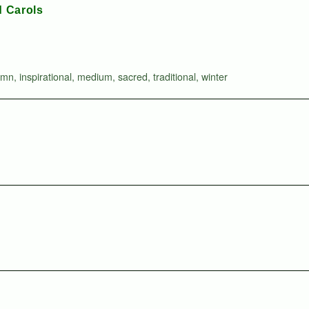
d Carols
ymn
,
inspirational
,
medium
,
sacred
,
traditional
,
winter