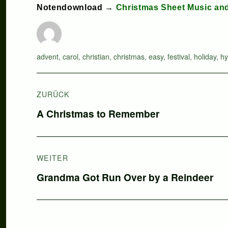
Notendownload →
Christmas Sheet Music an
Autor
Schlagwörter
advent
,
carol
,
christian
,
christmas
,
easy
,
festival
,
holiday
,
h
Beitragsnavigation
ZURÜCK
Vorheriger
A Christmas to Remember
Beitrag:
WEITER
Nächster
Grandma Got Run Over by a Reindeer
Beitrag: