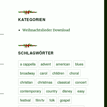
KATEGORIEN
Weihnachtslieder Download
SCHLAGWÖRTER
a cappella
advent
american
blues
broadway
carol
children
choral
christian
christmas
classical
concert
contemporary
country
disney
easy
festival
film/tv
folk
gospel