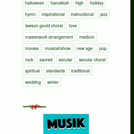
halloween
hanukkah
high
holiday
hymn
inspirational
instructional
jazz
lawson gould choral
love
masterwork arrangement
medium
movies
musical/show
new age
pop
rock
sacred
secular
secular choral
spiritual
standards
traditional
wedding
winter