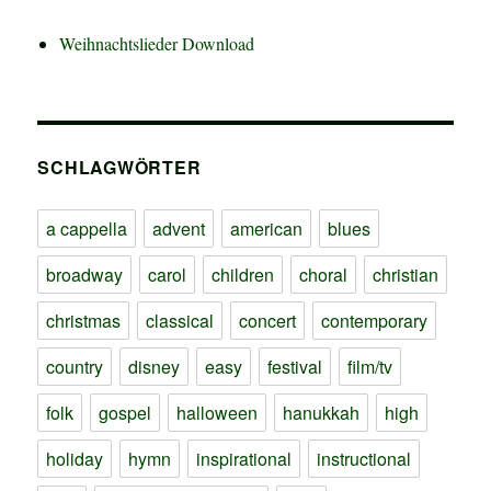
Weihnachtslieder Download
SCHLAGWÖRTER
a cappella
advent
american
blues
broadway
carol
children
choral
christian
christmas
classical
concert
contemporary
country
disney
easy
festival
film/tv
folk
gospel
halloween
hanukkah
high
holiday
hymn
inspirational
instructional