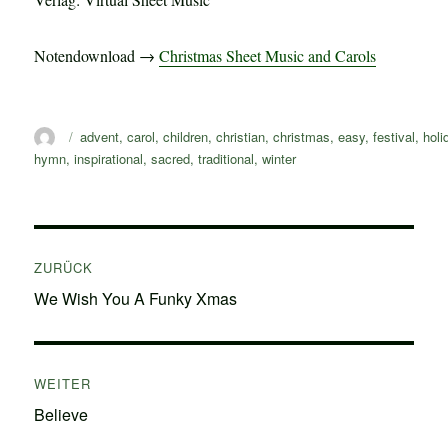
Notendownload →
Christmas Sheet Music and Carols
Autor
Schlagwörter
advent
,
carol
,
children
,
christian
,
christmas
,
easy
,
festival
,
holi
hymn
,
inspirational
,
sacred
,
traditional
,
winter
Beitragsnavigation
ZURÜCK
Vorheriger
We Wish You A Funky Xmas
Beitrag:
WEITER
Nächster
Believe
Beitrag: