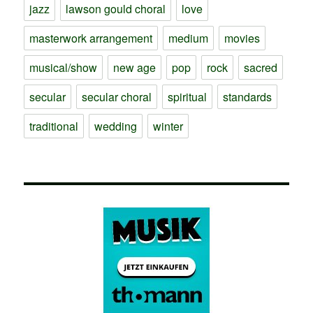
jazz
lawson gould choral
love
masterwork arrangement
medium
movies
musical/show
new age
pop
rock
sacred
secular
secular choral
spiritual
standards
traditional
wedding
winter