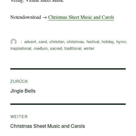
Notendownload →
Christmas Sheet Music and Carols
Autor
Schlagwörter
advent
,
carol
,
christian
,
christmas
,
festival
,
holiday
,
hymn
,
inspirational
,
medium
,
sacred
,
traditional
,
winter
Beitragsnavigation
ZURÜCK
Vorheriger
Jingle Bells
Beitrag:
WEITER
Nächster
Christmas Sheet Music and Carols
Beitrag: