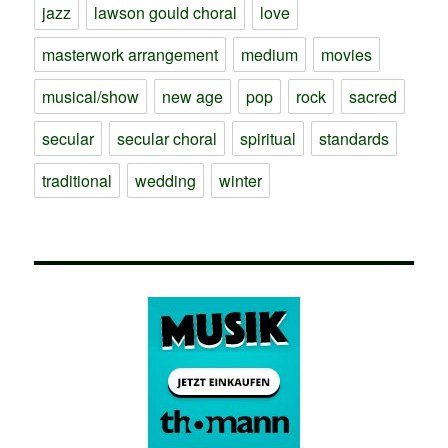
jazz
lawson gould choral
love
masterwork arrangement
medium
movies
musical/show
new age
pop
rock
sacred
secular
secular choral
spiritual
standards
traditional
wedding
winter