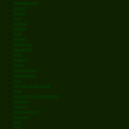
contemporary
country
disney
easy
festival
film/tv
folk
gospel
halloween
hanukkah
high
holiday
hymn
inspirational
instructional
jazz
lawson gould choral
love
masterwork arrangement
medium
movies
musical/show
new age
pop
rock