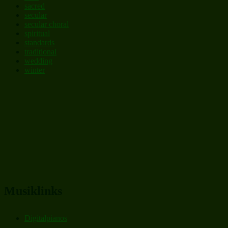
sacred
secular
secular choral
spiritual
standards
traditional
wedding
winter
Musiklinks
Digitalpianos