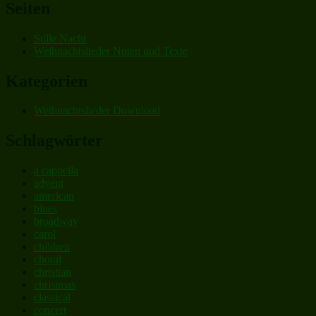
Seiten
Stille Nacht
Weihnachtslieder Noten und Texte
Kategorien
Weihnachtslieder Download
Schlagwörter
a cappella
advent
american
blues
broadway
carol
children
choral
christian
christmas
classical
concert