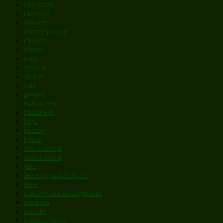
christmas
classical
concert
contemporary
country
disney
easy
festival
film/tv
folk
gospel
halloween
hanukkah
high
holiday
hymn
inspirational
instructional
jazz
lawson gould choral
love
masterwork arrangement
medium
movies
musical/show