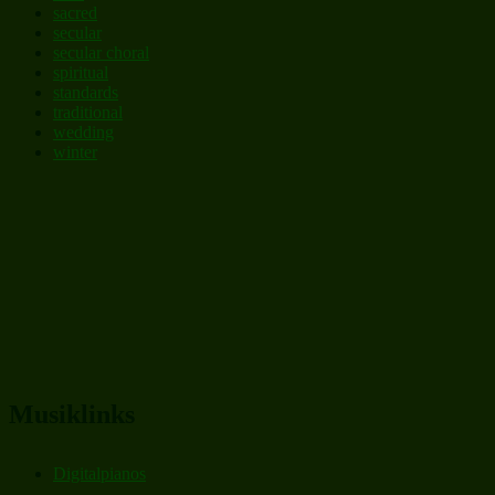
sacred
secular
secular choral
spiritual
standards
traditional
wedding
winter
Musiklinks
Digitalpianos