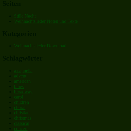
Seiten
Stille Nacht
Weihnachtslieder Noten und Texte
Kategorien
Weihnachtslieder Download
Schlagwörter
a cappella
advent
american
blues
broadway
carol
children
choral
christian
christmas
classical
concert