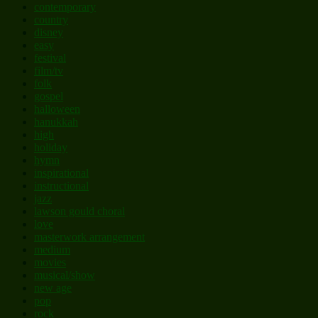
contemporary
country
disney
easy
festival
film/tv
folk
gospel
halloween
hanukkah
high
holiday
hymn
inspirational
instructional
jazz
lawson gould choral
love
masterwork arrangement
medium
movies
musical/show
new age
pop
rock