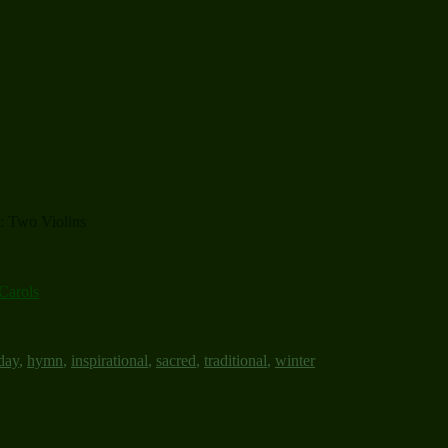
: Two Violins
Carols
day
,
hymn
,
inspirational
,
sacred
,
traditional
,
winter