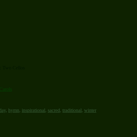
: Two Cellos
Carols
day
,
hymn
,
inspirational
,
sacred
,
traditional
,
winter