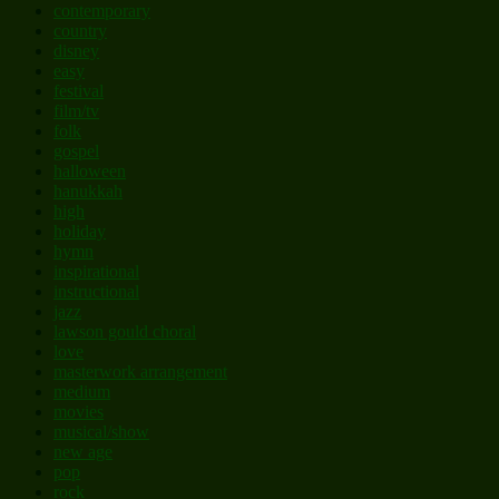
contemporary
country
disney
easy
festival
film/tv
folk
gospel
halloween
hanukkah
high
holiday
hymn
inspirational
instructional
jazz
lawson gould choral
love
masterwork arrangement
medium
movies
musical/show
new age
pop
rock