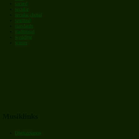
sacred
secular
secular choral
spiritual
standards
traditional
wedding
winter
Musiklinks
Digitalpianos