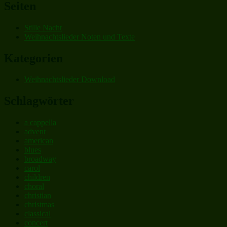
Seiten
Stille Nacht
Weihnachtslieder Noten und Texte
Kategorien
Weihnachtslieder Download
Schlagwörter
a cappella
advent
american
blues
broadway
carol
children
choral
christian
christmas
classical
concert