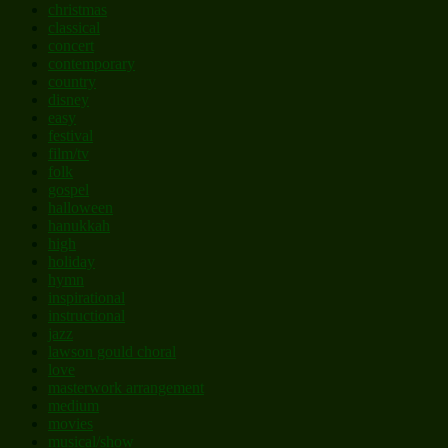
christmas
classical
concert
contemporary
country
disney
easy
festival
film/tv
folk
gospel
halloween
hanukkah
high
holiday
hymn
inspirational
instructional
jazz
lawson gould choral
love
masterwork arrangement
medium
movies
musical/show