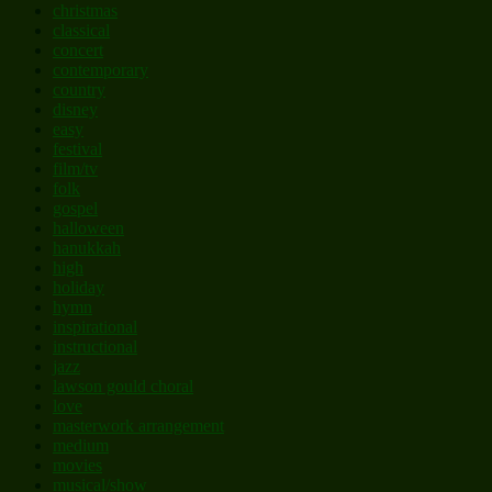
christmas
classical
concert
contemporary
country
disney
easy
festival
film/tv
folk
gospel
halloween
hanukkah
high
holiday
hymn
inspirational
instructional
jazz
lawson gould choral
love
masterwork arrangement
medium
movies
musical/show