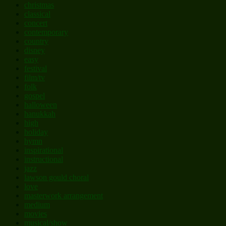
christmas
classical
concert
contemporary
country
disney
easy
festival
film/tv
folk
gospel
halloween
hanukkah
high
holiday
hymn
inspirational
instructional
jazz
lawson gould choral
love
masterwork arrangement
medium
movies
musical/show