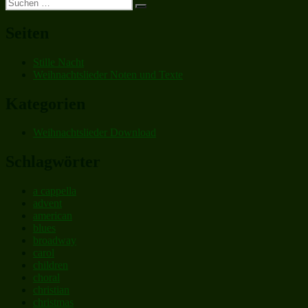
Suchen
Beitrag:
Suchen
nach:
Seiten
Stille Nacht
Weihnachtslieder Noten und Texte
Kategorien
Weihnachtslieder Download
Schlagwörter
a cappella
advent
american
blues
broadway
carol
children
choral
christian
christmas