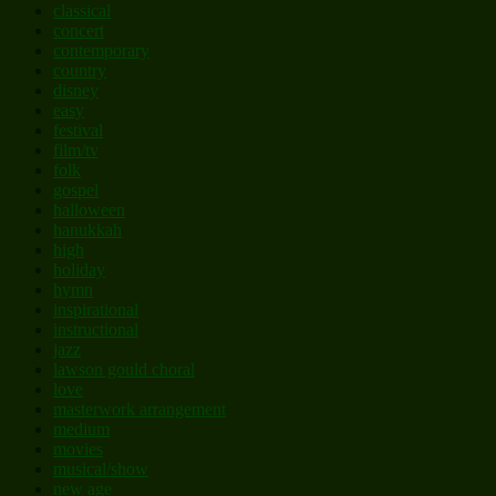
classical
concert
contemporary
country
disney
easy
festival
film/tv
folk
gospel
halloween
hanukkah
high
holiday
hymn
inspirational
instructional
jazz
lawson gould choral
love
masterwork arrangement
medium
movies
musical/show
new age