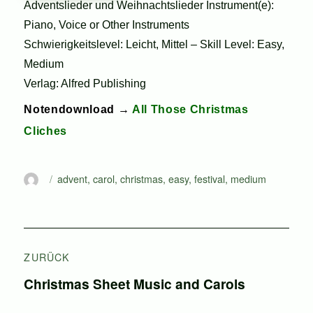
Adventslieder und Weihnachtslieder Instrument(e):
Piano, Voice or Other Instruments
Schwierigkeitslevel: Leicht, Mittel – Skill Level: Easy,
Medium
Verlag: Alfred Publishing
Notendownload →
All Those Christmas
Cliches
Autor
Schlagwörter
advent
,
carol
,
christmas
,
easy
,
festival
,
medium
Beitragsnavigation
ZURÜCK
Vorheriger
Christmas Sheet Music and Carols
Beitrag: