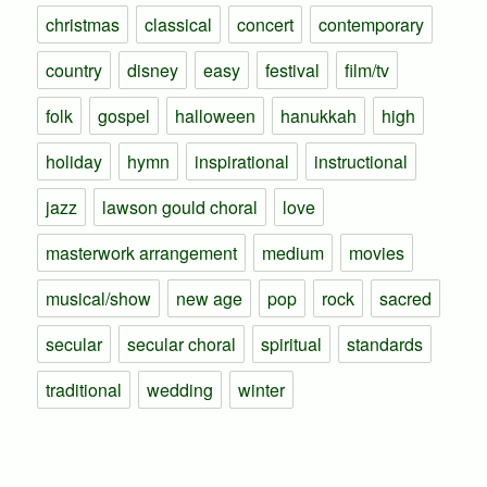
christmas
classical
concert
contemporary
country
disney
easy
festival
film/tv
folk
gospel
halloween
hanukkah
high
holiday
hymn
inspirational
instructional
jazz
lawson gould choral
love
masterwork arrangement
medium
movies
musical/show
new age
pop
rock
sacred
secular
secular choral
spiritual
standards
traditional
wedding
winter