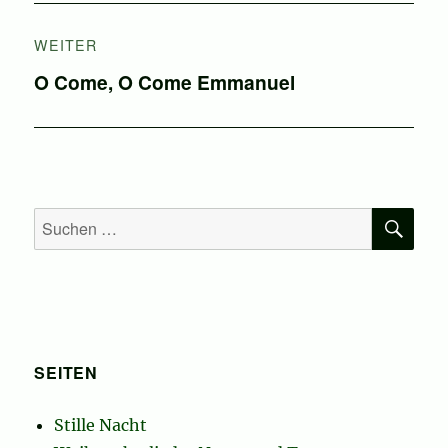
WEITER
Nächster
O Come, O Come Emmanuel
Beitrag:
SU
Suchen
nach:
SEITEN
Stille Nacht