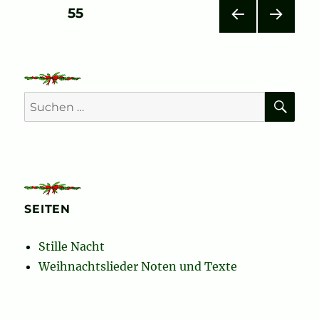
Seitennummerierung
SEITE
55
VOR
NÄC
der
HERI
HSTE
GE
SEIT
Beiträge
SEIT
E
E
SU
Suchen
nach:
SEITEN
Stille Nacht
Weihnachtslieder Noten und Texte