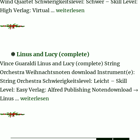
Wind Quartet Schwierigkeitslevel: Schwer – Skill Level:
„Christmas Sheet Music and Caro
High Verlag: Virtual …
weiterlesen
Linus and Lucy (complete)
Vince Guaraldi Linus and Lucy (complete) String
Orchestra Weihnachtsnoten download Instrument(e):
String Orchestra Schwierigkeitslevel: Leicht – Skill
Level: Easy Verlag: Alfred Publishing Notendownload →
„Linus and Lucy (complete)“
Linus …
weiterlesen