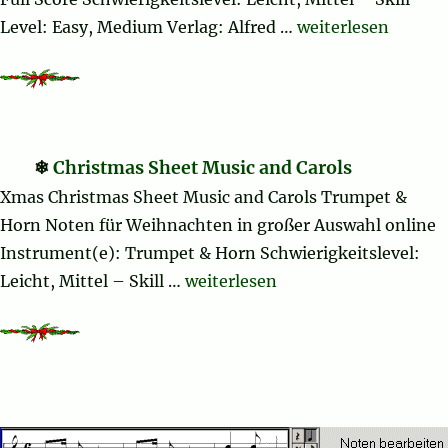
„The Coventry Car
Level: Easy, Medium Verlag: Alfred …
weiterlesen
Christmas Sheet Music and Carols
Xmas Christmas Sheet Music and Carols Trumpet &
Horn Noten für Weihnachten in großer Auswahl online
Instrument(e): Trumpet & Horn Schwierigkeitslevel:
„Christmas Sheet Music and Caro
Leicht, Mittel – Skill …
weiterlesen