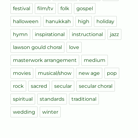
festival
film/tv
folk
gospel
halloween
hanukkah
high
holiday
hymn
inspirational
instructional
jazz
lawson gould choral
love
masterwork arrangement
medium
movies
musical/show
new age
pop
rock
sacred
secular
secular choral
spiritual
standards
traditional
wedding
winter