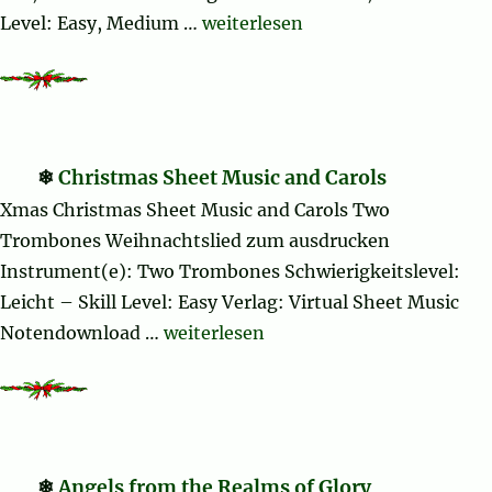
„The Polar Express“
Level: Easy, Medium …
weiterlesen
Christmas Sheet Music and Carols
Xmas Christmas Sheet Music and Carols Two
Trombones Weihnachtslied zum ausdrucken
Instrument(e): Two Trombones Schwierigkeitslevel:
Leicht – Skill Level: Easy Verlag: Virtual Sheet Music
„Christmas Sheet Music and Carols“
Notendownload …
weiterlesen
Angels from the Realms of Glory