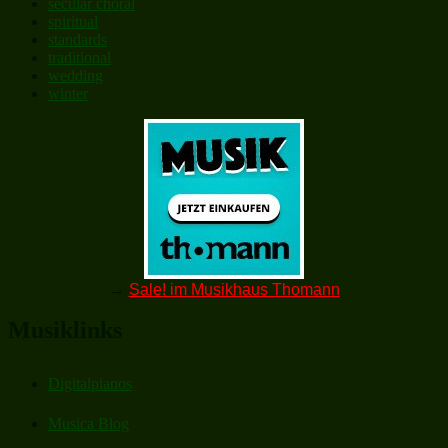
secular choral
spiritual
standards
traditional
wedding
winter
→
Sale! im Musikhaus Thomann
Musiklinks
Digitalpianos
Musica Blog