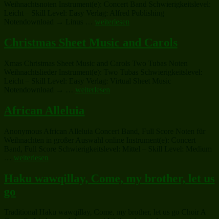
Weihnachtsnoten Instrument(e): Concert Band Schwierigkeitslevel:
Leicht – Skill Level: Easy Verlag: Alfred Publishing
„Linus
Notendownload → Linus …
weiterlesen
and
Lucy
Christmas Sheet Music and Carols
(complete)“
Xmas Christmas Sheet Music and Carols Two Tubas Noten
Weihnachtslieder Instrument(e): Two Tubas Schwierigkeitslevel:
Leicht – Skill Level: Easy Verlag: Virtual Sheet Music
„Christmas
Notendownload → …
weiterlesen
Sheet
Music
African Alleluia
and
Carols“
Anonymous African Alleluia Concert Band, Full Score Noten für
Weihnachten in großer Auswahl online Instrument(e): Concert
Band, Full Score Schwierigkeitslevel: Mittel – Skill Level: Medium
„African
…
weiterlesen
Alleluia“
Haku wawqillay, Come, my brother, let us
go
Traditional Haku wawqillay, Come, my brother, let us go Choir A