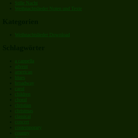
Stille Nacht
Weihnachtslieder Noten und Texte
Kategorien
Weihnachtslieder Download
Schlagwörter
a cappella
advent
american
blues
broadway
carol
children
choral
christian
christmas
classical
concert
contemporary
country