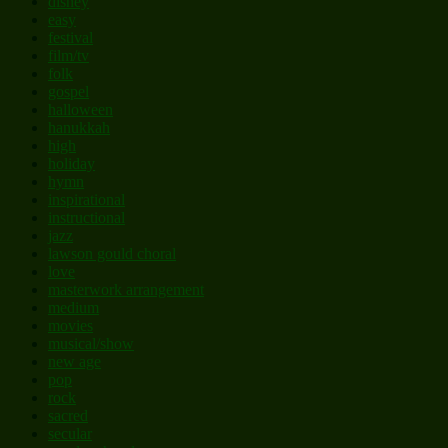
disney
easy
festival
film/tv
folk
gospel
halloween
hanukkah
high
holiday
hymn
inspirational
instructional
jazz
lawson gould choral
love
masterwork arrangement
medium
movies
musical/show
new age
pop
rock
sacred
secular