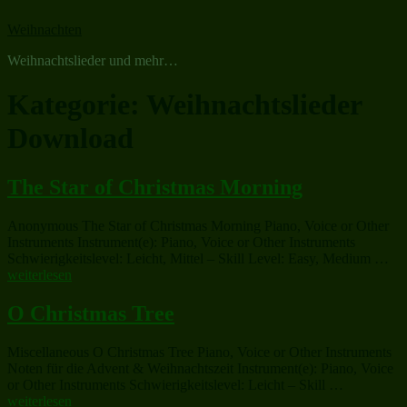
Zum
Weihnachten
Inhalt
springen
Weihnachtslieder und mehr…
Kategorie:
Weihnachtslieder
Download
The Star of Christmas Morning
Anonymous The Star of Christmas Morning Piano, Voice or Other
Instruments Instrument(e): Piano, Voice or Other Instruments
„T
Schwierigkeitslevel: Leicht, Mittel – Skill Level: Easy, Medium …
Sta
weiterlesen
of
Chr
O Christmas Tree
Mo
Miscellaneous O Christmas Tree Piano, Voice or Other Instruments
Noten für die Advent & Weihnachtszeit Instrument(e): Piano, Voice
„O
or Other Instruments Schwierigkeitslevel: Leicht – Skill …
Christmas
weiterlesen